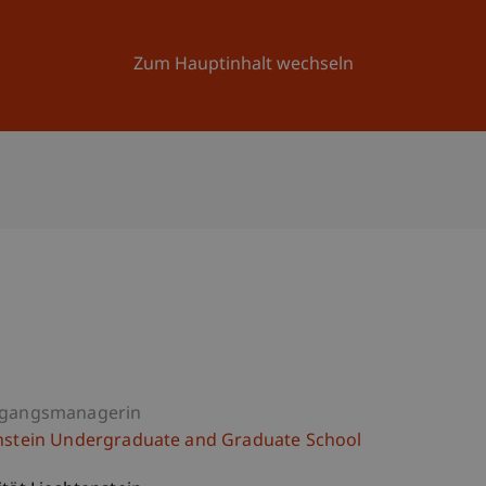
Forschung
Universität
Aktuelles
Zum Hauptinhalt wechseln
ngangsmanagerin
nstein Undergraduate and Graduate School