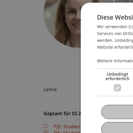
Univers
Fürst-F
Diese Websi
9490 V
Liechte
Wir verwenden Coo
Services von Dritt
T. +423
werden. Unbedingt
julia.re
Website erforderl
Weitere Informati
Unbedingt
erforderlich
Lehre
Geplant für SS 26
PJS: Studienreise 2
(Modul)