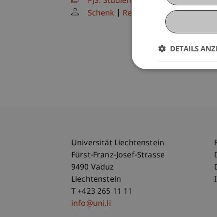
PJS: Studienreise 2
(Übung)
Schenk
Reiter
DETAILS ANZ
Universität Liechtenstein
Fürst-Franz-Josef-Strasse
9490 Vaduz
Liechtenstein
T +423 265 11 11
info@uni.li