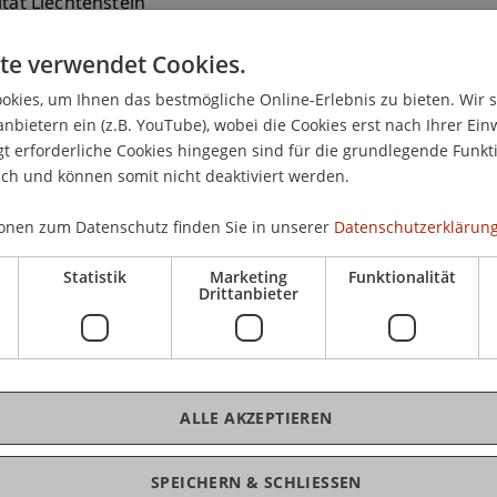
ität Liechtenstein
ranz-Josef-Strasse
te verwendet Cookies.
aduz
nstein
kies, um Ihnen das bestmögliche Online-Erlebnis zu bieten. Wir 
anbietern ein (z.B. YouTube), wobei die Cookies erst nach Ihrer Ein
 265 13 15
 erforderliche Cookies hingegen sind für die grundlegende Funkti
iter@uni.li
ich und können somit nicht deaktiviert werden.
onen zum Datenschutz finden Sie in unserer
Datenschutzerklärung
Statistik
Marketing
Funktionalität
Drittanbieter
ALLE AKZEPTIEREN
SPEICHERN & SCHLIESSEN