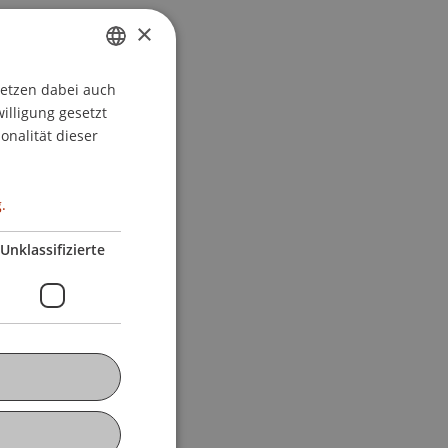
×
setzen dabei auch
GERMAN
willigung gesetzt
ENGLISH
onalität dieser
.
Unklassifizierte