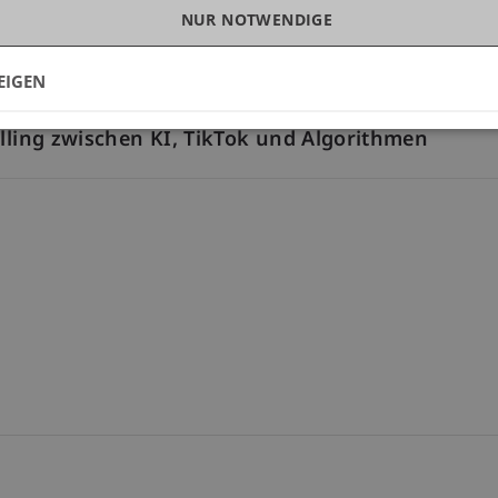
NUR NOTWENDIGE
eopolitical and Social Dynamics
EIGEN
elling zwischen KI, TikTok und Algorithmen