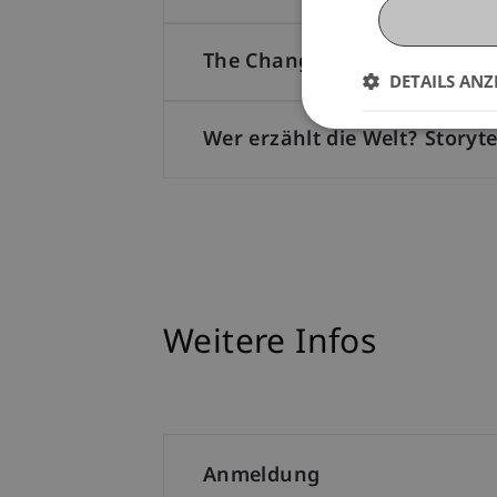
The Changing World Order: G
DETAILS ANZ
Wer erzählt die Welt? Storyt
Weitere Infos
Anmeldung