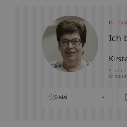
Du has
Ich 
Kirst
Studien
Graduat
»
E-Mail