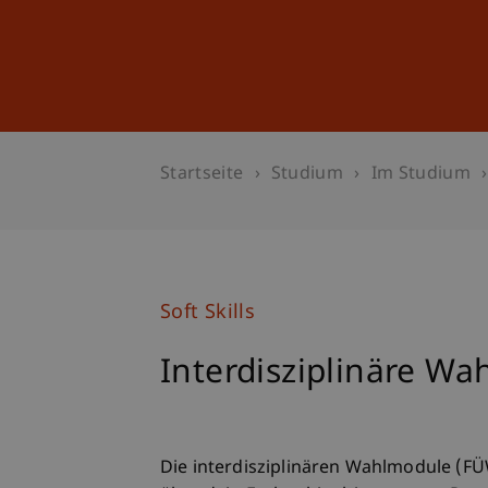
Studium
Weiterbildung
Startseite
Studium
Im Studium
Soft Skills
Interdisziplinäre W
Die interdisziplinären Wahlmodule (FÜW