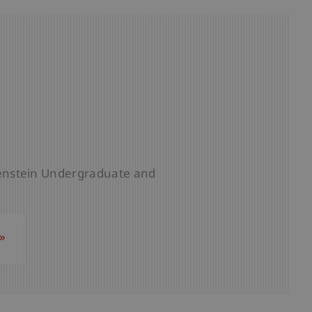
htenstein Undergraduate and
»