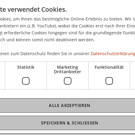
te verwendet Cookies.
kies, um Ihnen das bestmögliche Online-Erlebnis zu bieten. Wir 
I
anbietern ein (z.B. YouTube), wobei die Cookies erst nach Ihrer Ein
 erforderliche Cookies hingegen sind für die grundlegende Funkti
ich und können somit nicht deaktiviert werden.
onen zum Datenschutz finden Sie in unserer
Datenschutzerklärung
ence, Policy and Decision-Making in Complex Sys
Statistik
Marketing
Funktionalität
Drittanbieter
orkplace (online course)
ALLE AKZEPTIEREN
tegies, Tools and Leverage Points
SPEICHERN & SCHLIESSEN
dheit