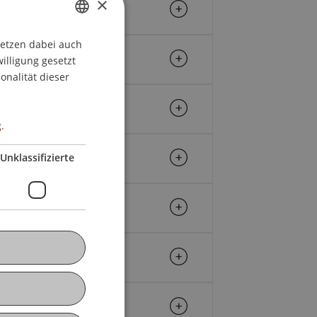
×
setzen dabei auch
GERMAN
willigung gesetzt
ENGLISH
onalität dieser
.
tems
Unklassifizierte