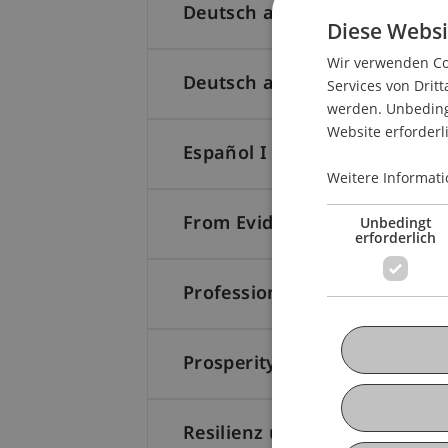
Deutsch als Fremdsprache II
Diese Websi
Wir verwenden Coo
Deutsch als Fremdsprache II
Services von Dritt
werden. Unbedingt
Website erforderl
Español I
Weitere Informati
From Evidence to Action: Sci
Unbedingt
erforderlich
Professional Skills for the W
ProsperityCreation4You: Stra
Resilienz und mentale Gesun