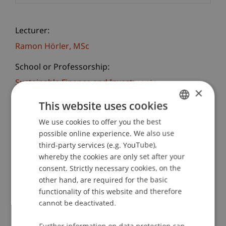
Lecturer:
Ramon
Hörler
MSc
School or Professorship:
Sustainable Finance and Investments
×
This website uses cookies
Registration
We use cookies to offer you the best
GERMAN
possible online experience. We also use
ENGLISH
Die Zielsetzung dieses Kursangebotes besteht in
third-party services (e.g. YouTube),
einer sehr praxisorientierten Vermittlung der
whereby the cookies are only set after your
Anwendungen im Tabellenkalkulationsprogramm
consent. Strictly necessary cookies, on the
other hand, are required for the basic
Excel. Ein besonderer Fokus liegt dabei auf dem
functionality of this website and therefore
Einsatz von Formeln, die häufig im Alltag benötigt
cannot be deactivated.
werden. Daran angeknüpft werden
Anwendungen wie z.B. bedingte Formatierung
Further information on data protection can