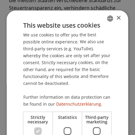
die meisten Staaten verschiedene Standards zur
Steuertransparenz ein, verhindern schädliche
×
Steuerpraktiken sowie Gewinnverkürzungen und
-verlagerungen und begrenzen den
This website uses cookies
internationalen Steuerwettbewerb durch die
We use cookies to offer you the best
GERMAN
globale Mindestbesteuerung für multinationale
possible online experience. We also use
ENGLISH
Konzerne.
third-party services (e.g. YouTube),
whereby the cookies are only set after your
Das vermeintlich einheitliche Level-Playing-Field
consent. Strictly necessary cookies, on the
stellt sich zunehmend dynamisch und
other hand, are required for the basic
fragmentiert dar und ist durch ein
functionality of this website and therefore
cannot be deactivated.
steuerregulatorisches Powerplay
gekennzeichnet, bei dem steuerliche Konflikte
Further information on data protection can
und Doppelbesteuerungen bewusst in Kauf
be found in our
Datenschutzerklärung.
genommen werden. Zahlreiche Staaten
versuchen ihre steuerliche Attraktivität und
Strictly
Statistics
Third-party
Wettbewerbsfähigkeit zu steigern, bisherige
necessary
marketing
Besteuerungsrechte zu sichern und neue sowie