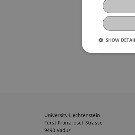
SHOW DETAI
University Liechtenstein
Fürst-Franz-Josef-Strasse
9490 Vaduz