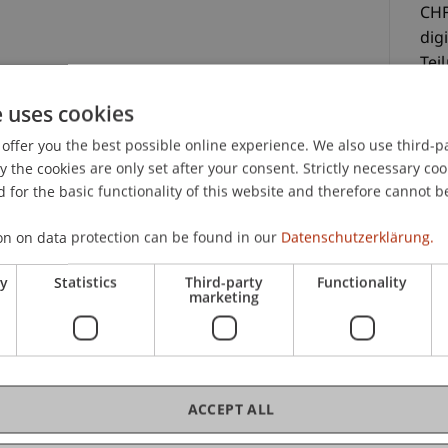
CHF
dig
Tei
.M.
Ein
e uses cookies
440
Es 
offer you the best possible online experience. We also use third-par
au
the cookies are only set after your consent. Strictly necessary coo
Digitalisation
 for the basic functionality of this website and therefore cannot b
on on data protection can be found in our
Datenschutzerklärung.
digitaler Kursunterlagen und
g kann zum Preis von CHF 440.- gebucht werden.
ry
Statistics
Third-party
Functionality
 aufgenommen.
marketing
C
Mag
ACCEPT ALL