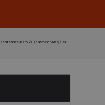
Sign In
DE
EN
 Liechtenstein im Zusammenhang Der
5
r