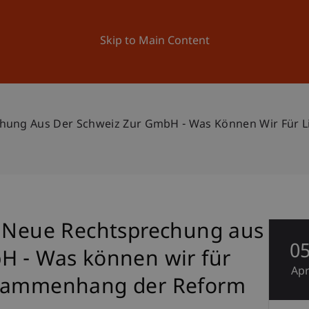
ation
Research
University
News and Events
Skip to Main Content
echung Aus Der Schweiz Zur GmbH - Was Können Wir Für
- Neue Rechtsprechung aus
0
H - Was können wir für
Ap
usammenhang der Reform