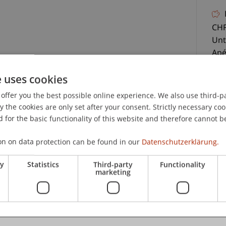
CHF
Unt
Apé
e uses cookies
offer you the best possible online experience. We also use third-par
the cookies are only set after your consent. Strictly necessary coo
 for the basic functionality of this website and therefore cannot b
C
on on data protection can be found in our
Datenschutzerklärung.
nterlagen, Teilnahmezertifikat und Apéro.
ry
Statistics
Third-party
Functionality
Pa
marketing