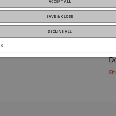
ACCEPT ALL
Uni
Sc
SAVE & CLOSE
DECLINE ALL
LS
D
D