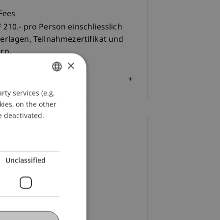
Fees
 210.- pro Person einschliesslich
erlagen, Teilnahmezertifikat und
ro.
×
Audience
ty services (e.g.
GERMAN
kies, on the other
ENGLISH
e deactivated.
ontact
Unclassified
ulina
Bracher
MSc
+423 265 13 32
Email