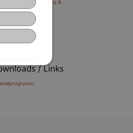
v.-Prof. Dr. Francesco A.
hurr
+423 265 11 76
Email
ownloads / Links
etailprogramm