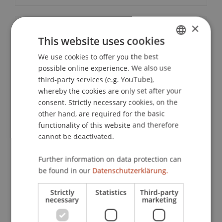
×
Contact
This website uses cookies
We use cookies to offer you the best
GERMAN
possible online experience. We also use
ENGLISH
Lecturers:
third-party services (e.g. YouTube),
Dr. iur. Günther
whereby the cookies are only set after your
Dobrauz-Saldapenna
MBA
Thomas
Frommelt
lic. oec. HSG, MBA (Duke)
consent. Strictly necessary cookies, on the
Drs. Niels Lemmers
other hand, are required for the basic
lic.oec. HSG, LL.M. Remo
Maggi
LL.M.
functionality of this website and therefore
Mag. iur. Markus Wagner
cannot be deactivated.
Prof. Dr. Dirk
Zetzsche
LL.M. (Toronto)
Further information on data protection can
School or Professorship:
be found in our
Datenschutzerklärung.
Institute for Financial Services
Strictly
Statistics
Third-party
CHF 390,- pro Person einschliesslich
necessary
marketing
Tagungsunterlagen, Teilnahmezertifikat (auf