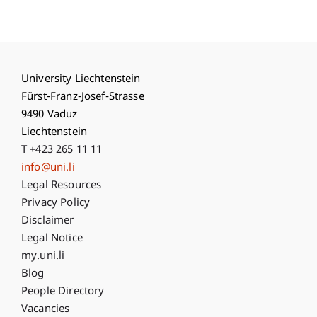
University Liechtenstein
Fürst-Franz-Josef-Strasse
9490 Vaduz
Liechtenstein
T +423 265 11 11
info@uni.li
Fußzeile Rechtliche Hinweise
Legal Resources
Privacy Policy
Disclaimer
Legal Notice
Fußzeile Subdomain-Verzeichnis
my.uni.li
Blog
People Directory
Vacancies