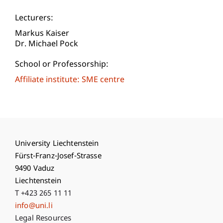
Lecturers:
Markus Kaiser
Dr. Michael Pock
School or Professorship:
Affiliate institute: SME centre
University Liechtenstein
Fürst-Franz-Josef-Strasse
9490 Vaduz
Liechtenstein
T +423 265 11 11
info@uni.li
Fußzeile Rechtliche Hinweise
Legal Resources