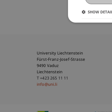
SHOW DETAI
University Liechtenstein
Fürst-Franz-Josef-Strasse
9490 Vaduz
Liechtenstein
T +423 265 11 11
info@uni.li