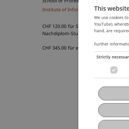
School or Professorship:
This websit
Institute of Information Systems
We use cookies to 
YouTube), whereby 
CHF 120.00 für Studierende der Hochsch
hand, are required
Nachdiplom-Studiengänge, Hochschul
Further informati
CHF 345.00 für externe TeilnehmerInn
Strictly necessa