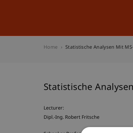
Studies
Professional Educ
Home
Statistische Analysen Mit MS
Statistische Analyse
Lecturer:
Dipl.-Ing. Robert Fritsche