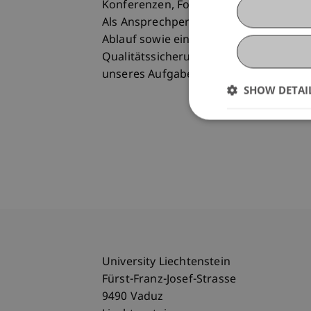
Konferenzen, Foren und Veranstaltung
Als Ansprechperson für Teilnehmende, 
Ablauf sowie eine serviceorientierte 
Qualitätssicherung und kontinuierlich
unseres Aufgabenbereichs.
SHOW DETAI
University Liechtenstein
Fürst-Franz-Josef-Strasse
9490 Vaduz