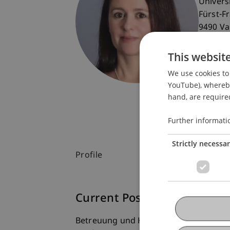
Univers
Fürst-F
9490 V
Liechte
This websit
T. +423
We use cookies to 
beatrice
YouTube), whereby 
hand, are required
Further informati
Strictly necessa
Profile
Current Position
Betreuung und Koordination der Weite