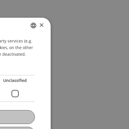
×
ty services (e.g.
GERMAN
kies, on the other
ENGLISH
e deactivated.
Unclassified
ops, Fachtagungen,