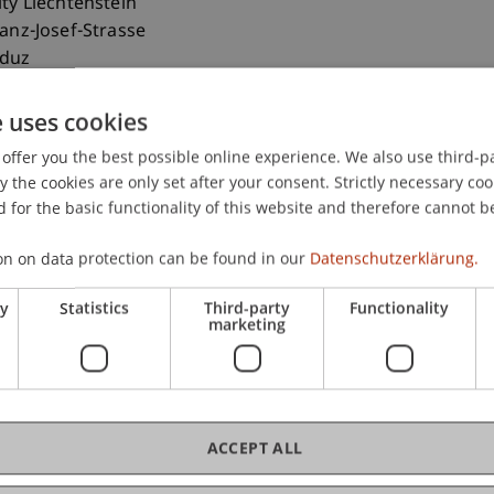
ity Liechtenstein
ranz-Josef-Strasse
aduz
nstein
e uses cookies
 265 11 90
offer you the best possible online experience. We also use third-par
.kaiser@uni.li
the cookies are only set after your consent. Strictly necessary coo
 for the basic functionality of this website and therefore cannot b
on on data protection can be found in our
Datenschutzerklärung.
ry
Statistics
Third-party
Functionality
marketing
ACCEPT ALL
rbildungsangebote wie Intensivkurse, Seminare, Worksh