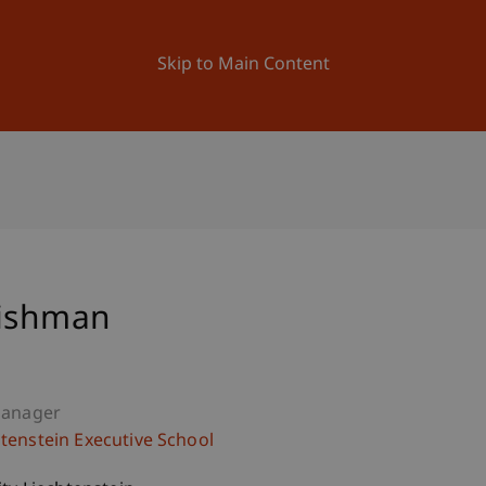
ation
Research
University
News and Events
Skip to Main Content
rishman
Manager
htenstein Executive School