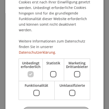
Cookies erst nach Ihrer Einwilligung gesetzt
Ass.-Prof. Dr. Alexandra Butterstein, LL.M. und
werden. Unbedingt erforderliche Cookies
Prof. Dr. Francesco A. Schurr sowie
hingegen sind für die grundlegende
- in
International Taxation
bei Prof. Dr. Martin
Funktionalität dieser Website erforderlich
Wenz
und können somit nicht deaktiviert
werden.
in einem persönlichen Gespräch zu informieren.
Weitere Informationen zum Datenschutz
finden Sie in unserer
Zudem freuen wir uns, dass Prof. Dr. Konstantina
Datenschutzerklärung.
Papathanasiou, LL.M. Ihnen den neuen LL.M. im
Wirtschaftsstrafrecht
(im
Unbedingt
Statistik
Marketing
Bewilligungsverfahren) vorstellen wird. Start
erforderlich
Drittanbieter
Februar 2023.
Wir unterstützen Sie gerne bei der Planung Ihrer
Funktionalität
Unklassifizierte
massgeschneiderten berufsbegleitenden
Weiterbildung und beantworten Ihre Fragen zu
den Präsenz- und Wahlmodulen sowie dem