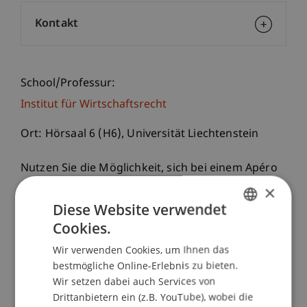
Kontakt
School/Professur:
Institut für Wirtschaftsrecht
Ort: Hörsaal 6 (H6), Universität Liechtenstein
Nutzen Sie die Möglichkeit, sich bei einem Apéro
über die seit Jahren erfolgreichen und im
×
September 2022 erneut startenden Executive-
Diese Website verwendet
Masterstudiengänge (LL.M.)
Cookies.
GERMAN
Wir verwenden Cookies, um Ihnen das
- im
Bank- und Finanzmarktrecht
bei PD Dr.
ENGLISH
bestmögliche Online-Erlebnis zu bieten.
Dimitrios Linardatos,
Wir setzen dabei auch Services von
- im
Gesellschafts-, Stiftungs- und Trustrecht
Drittanbietern ein (z.B. YouTube), wobei die
bei