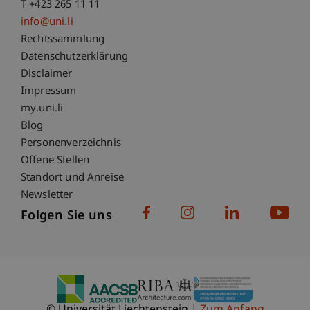
T +423 265 11 11
info@uni.li
Fußzeile Rechtliche Hinweise
Rechtssammlung
Datenschutzerklärung
Disclaimer
Impressum
Fußzeile Subdomain-Verzeichnis
my.uni.li
Blog
Personenverzeichnis
Offene Stellen
Standort und Anreise
Newsletter
Folgen Sie uns