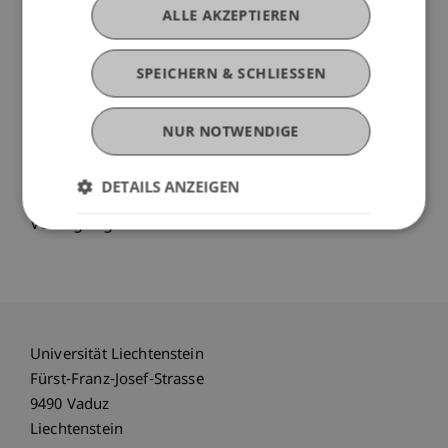
kostenfreien Besuch der parallel angebotenen
ALLE AKZEPTIEREN
Executive-Masterstudiengänge gerne vor Ort.
SPEICHERN & SCHLIESSEN
Bei Interesse bitten wir Sie aus organisatorischen
Gründen höflich um Anmeldung.
NUR NOTWENDIGE
Auf Wunsch vereinbaren wir auch gerne eine
persönlichen Onlineberatung mit Ihnen. Für
DETAILS ANZEIGEN
Fragen stehen wir Ihnen sehr gerne zur
Verfügung.
Universität Liechtenstein
Fürst-Franz-Josef-Strasse
9490 Vaduz
Liechtenstein