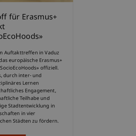
off für Erasmus+
kt
ioEcoHoods»
m Auftakttreffen in Vaduz
 das europäische Erasmus+
«SocioEcoHoods» offiziell.
es, durch inter- und
ziplinäres Lernen
haftliches Engagement,
haftliche Teilhabe und
ige Stadtentwicklung in
chaften in vier
chen Städten zu fördern.