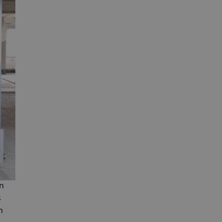
n
s
n