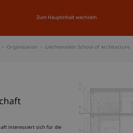
Forschung
Universität
Aktuelles
Zum Hauptinhalt wechseln
Organisation
Liechtenstein School of Architecture
chaft
t interessiert sich für die