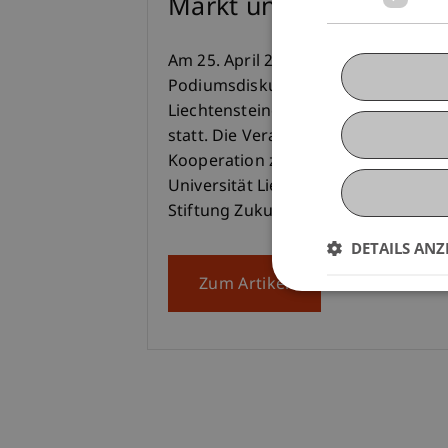
Markt und Staat
Am 25. April 2024 fand eine
Podiumsdiskussion zum
Liechtensteiner Wohnungsmarkt
statt. Die Veranstaltung war eine
Kooperation zwischen der
Universität Liechtenstein und der
Stiftung Zukunft.li
DETAILS ANZ
Zum Artikel