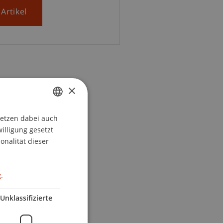
Artikel
×
setzen dabei auch
GERMAN
willigung gesetzt
ENGLISH
onalität dieser
.
Unklassifizierte