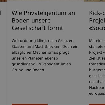
d
Wie Privateigentum an
Kick-
Boden unsere
Proje
Gesellschaft formt
«Soc
Weltordnung klingt nach Grenzen,
Mit eine
Staaten und Machtblöcken. Doch ein
startete
alltäglicher Mechanismus prägt
Projekt 
unseren Planeten ebenso
Ziel ist 
grundlegend: Privateigentum an
transdis
Grund und Boden.
bürgersc
gesellsc
nachhalt
Nachbars
europäis