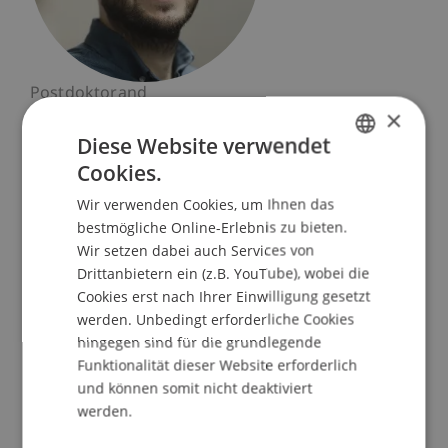
Postdoktorand
×
Urbanismus, Architektur und Gesellschaft
Diese Website verwendet
Universität Liechtenstein
Cookies.
GERMAN
Fürst-Franz-Josef-Strasse
Wir verwenden Cookies, um Ihnen das
ENGLISH
9490 Vaduz
bestmögliche Online-Erlebnis zu bieten.
Liechtenstein
Wir setzen dabei auch Services von
Drittanbietern ein (z.B. YouTube), wobei die
T. +423 265 11 43
Cookies erst nach Ihrer Einwilligung gesetzt
johannes.herburger@uni.li
werden. Unbedingt erforderliche Cookies
hingegen sind für die grundlegende
Funktionalität dieser Website erforderlich
und können somit nicht deaktiviert
Profil
Lehre
Forschung
Publikationen
werden.