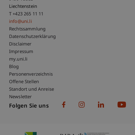
Liechtenstein
T +423 265 11 11
info@uni.li
Fußzeile Rechtliche Hinweise
Rechtssammlung
Datenschutzerklärung
Disclaimer
Impressum
Fußzeile Subdomain-Verzeichnis
my.uni.li
Blog
Personenverzeichnis
Offene Stellen
Standort und Anreise
Newsletter
Folgen Sie uns