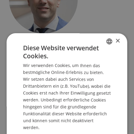
Assoziierter Professor
×
Information Systems und Digital Innovation
Diese Website verwendet
Cookies.
GERMAN
Universität Liechtenstein
Fürst-Franz-Josef-Strasse
Wir verwenden Cookies, um Ihnen das
ENGLISH
bestmögliche Online-Erlebnis zu bieten.
9490 Vaduz
Wir setzen dabei auch Services von
Liechtenstein
Drittanbietern ein (z.B. YouTube), wobei die
Cookies erst nach Ihrer Einwilligung gesetzt
T. +4232651119
werden. Unbedingt erforderliche Cookies
benjamin.vangiffen@uni.li
hingegen sind für die grundlegende
Funktionalität dieser Website erforderlich
und können somit nicht deaktiviert
werden.
Profil
Lehre
Forschung
Publikationen