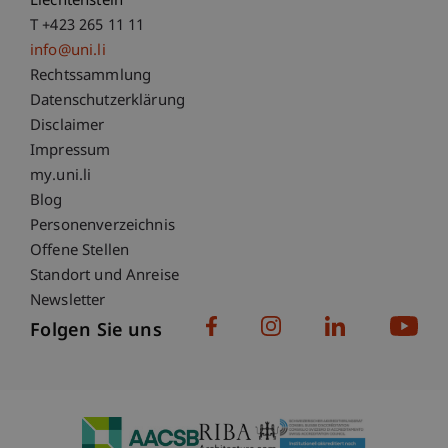
Liechtenstein
T +423 265 11 11
info@uni.li
Fußzeile Rechtliche Hinweise
Rechtssammlung
Datenschutzerklärung
Disclaimer
Impressum
Fußzeile Subdomain-Verzeichnis
my.uni.li
Blog
Personenverzeichnis
Offene Stellen
Standort und Anreise
Newsletter
Folgen Sie uns