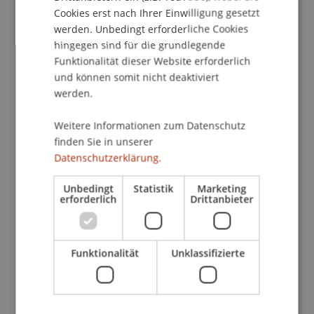
Cookies erst nach Ihrer Einwilligung gesetzt
Beitrag in Sammelband (4)
werden. Unbedingt erforderliche Cookies
hingegen sind für die grundlegende
Funktionalität dieser Website erforderlich
Beitrag in Konferenztagungsband (4)
und können somit nicht deaktiviert
werden.
Präsentation auf wissenschaftlicher
Weitere Informationen zum Datenschutz
Konferenz (60)
finden Sie in unserer
Datenschutzerklärung.
Fallstudie (6)
Unbedingt
Statistik
Marketing
erforderlich
Drittanbieter
Funktionalität
Unklassifizierte
Forschungsprojekte