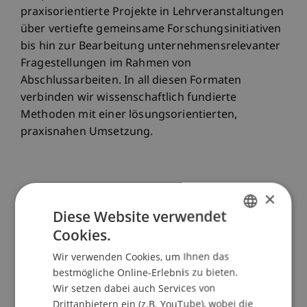
praxisorientierte Projekte in Lehrveranstaltungen
über vertiefte gemeinsame Forschungsinitiativen
bis hin zur Bearbeitung unternehmensrelevanter
Fragestellungen im Rahmen von
Abschlussarbeiten. In all diesen Formaten
verbinden wir wissenschaftlich fundierte
Methoden mit einer lösungsorientierten,
praxisnahen Umsetzung.
×
Publikationen
Diese Website verwendet
Cookies.
GERMAN
Wir verwenden Cookies, um Ihnen das
ENGLISH
Beitrag in wissenschaftlicher
bestmögliche Online-Erlebnis zu bieten.
Fachzeitschrift (15)
Wir setzen dabei auch Services von
Drittanbietern ein (z.B. YouTube), wobei die