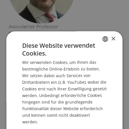
Assoziierter Professor
Entrepreneurship und Strategisches
×
Management
Diese Website verwendet
Cookies.
Universität Liechtenstein
GERMAN
Fürst-Franz-Josef-Strasse
Wir verwenden Cookies, um Ihnen das
ENGLISH
9490 Vaduz
bestmögliche Online-Erlebnis zu bieten.
Wir setzen dabei auch Services von
Liechtenstein
Drittanbietern ein (z.B. YouTube), wobei die
Cookies erst nach Ihrer Einwilligung gesetzt
T. +4232651156
werden. Unbedingt erforderliche Cookies
frederik.riar@uni.li
hingegen sind für die grundlegende
Funktionalität dieser Website erforderlich
und können somit nicht deaktiviert
werden.
Profil
Lehre
Forschung
Publikationen