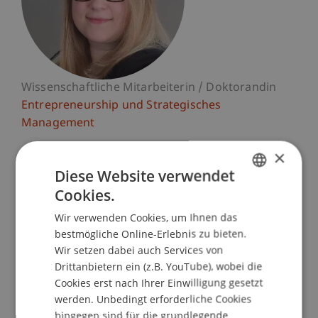
Wissenschaftliche Mitarbeiterin / Doktorandin
Entrepreneurship und Strategisches
Management
×
Universität Liechtenstein
Diese Website verwendet
Fürst-Franz-Josef-Strasse
9490 Vaduz
Cookies.
GERMAN
Liechtenstein
Wir verwenden Cookies, um Ihnen das
ENGLISH
bestmögliche Online-Erlebnis zu bieten.
T. +423 265 13 10
Wir setzen dabei auch Services von
mirjam.langenbacher@uni.li
Drittanbietern ein (z.B. YouTube), wobei die
Cookies erst nach Ihrer Einwilligung gesetzt
werden. Unbedingt erforderliche Cookies
hingegen sind für die grundlegende