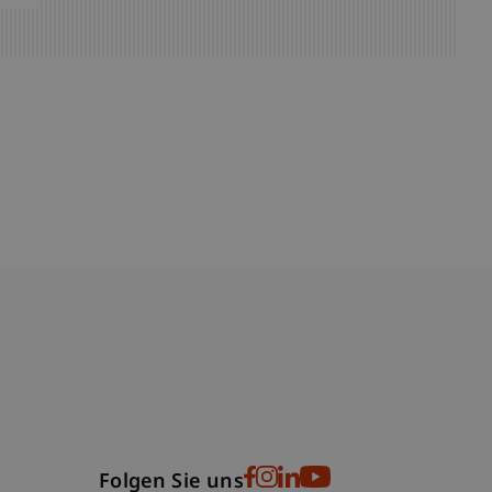
bdomain-Verzeichnis
Folgen Sie uns