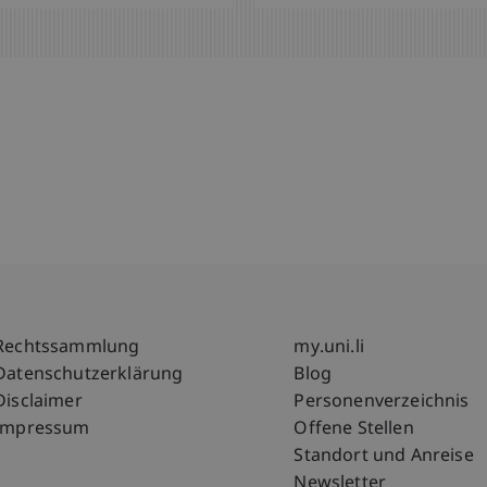
Fußzeile Rechtliche Hinweise
Fußzeile Su
Rechtssammlung
my.uni.li
Datenschutzerklärung
Blog
Disclaimer
Personenverzeichnis
Impressum
Offene Stellen
Standort und Anreise
Newsletter