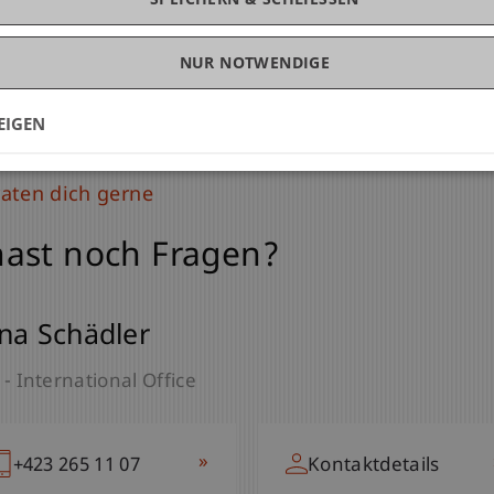
NUR NOTWENDIGE
EIGEN
raten dich gerne
ast noch Fragen?
na Schädler
 - International Office
»
+423 265 11 07
Kontaktdetails