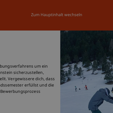
Forschung
Universität
Aktuelles
Zum Hauptinhalt wechseln
rbungsverfahrens um ein
nstein sicherzustellen,
ellt. Vergewissere dich, dass
ndssemester erfüllst und die
en Bewerbungsprozess