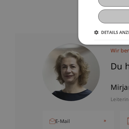
DETAILS ANZ
Wir be
Du h
Mirja
Leiterin
»
E-Mail