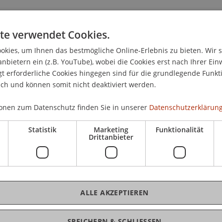
n
zwischen den beiden Hochschulen (Universität Liechten
te verwendet Cookies.
les Abkommen an der Universität Liechtenstein studieren 
kies, um Ihnen das bestmögliche Online-Erlebnis zu bieten. Wir 
Es gelten die regulären Studiengebühren
anbietern ein (z.B. YouTube), wobei die Cookies erst nach Ihrer Ein
fenniveau B2)
 erforderliche Cookies hingegen sind für die grundlegende Funkti
die Dauer des Aufenthaltes.
ich und können somit nicht deaktiviert werden.
onen zum Datenschutz finden Sie in unserer
Datenschutzerklärung
Statistik
Marketing
Funktionalität
Drittanbieter
ALLE AKZEPTIEREN
SPEICHERN & SCHLIESSEN