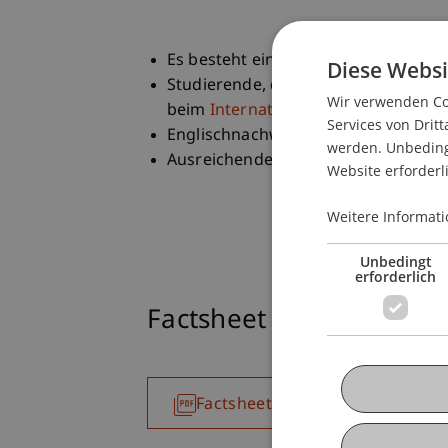
Es besteht ein
bilaterales Abkomme
Diese Websi
Studierende, die ohne ein bilatera
Wir verwenden Coo
beim
International Office
bewerben. 
Services von Dritt
Englischnachweis (oberes Mittelstu
werden. Unbedingt
Ausreichende finanzielle Mittel für 
Website erforderl
Weitere Informati
Unbedingt
erforderlich
Factsheet
Factsheet Incomings
215.44 KB