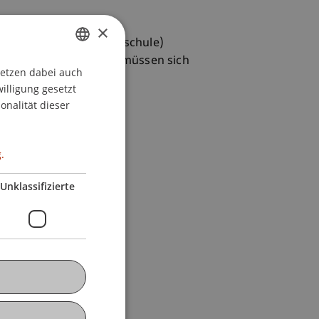
×
stein und Partner Hochschule)
möchten («Freemover») müssen sich
setzen dabei auch
GERMAN
willigung gesetzt
ENGLISH
onalität dieser
.
Unklassifizierte