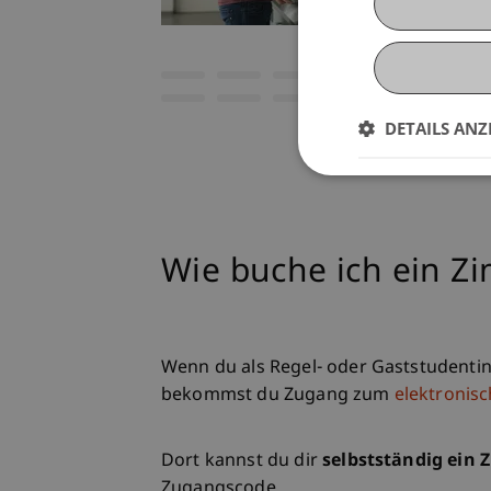
DETAILS ANZ
Wie buche ich ein Z
Wenn du als Regel- oder Gaststudentin
bekommst du Zugang zum
elektronis
Dort kannst du dir
selbstständig ein
Zugangscode.