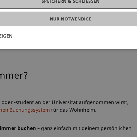
SPEICHERN & SCHLIESSEN
NUR NOTWENDIGE
EIGEN
immer?
 oder -student an der Universität aufgenommen wirst,
chen Buchungssystem
für das Wohnheim.
 Zimmer buchen
– ganz einfach mit deinem persönlichen