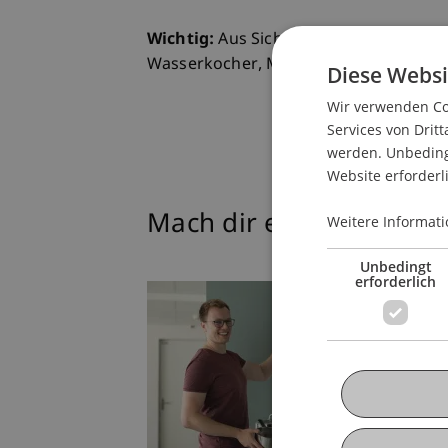
Wichtig:
Aus Sicherheitsgründen darfs
Wasserkocher, Mikrowellen oder Koch
Diese Websi
Wir verwenden Coo
Services von Dritt
werden. Unbedingt
Website erforderl
Mach dir ein Bild
Weitere Informati
Unbedingt
erforderlich