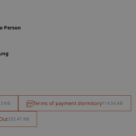
o Person
hung
Terms of payment dormitory
83 KB
114.56 KB
 Out
233.47 KB