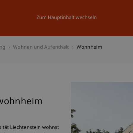
Forschung
Universität
Aktuelles
Zum Hauptinhalt wechseln
ung
Wohnen und Aufenthalt
Wohnheim
nwohnheim
tät Liechtenstein wohnst