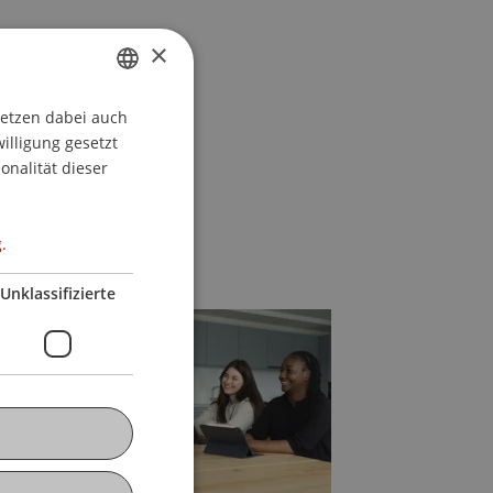
nke,
×
setzen dabei auch
GERMAN
willigung gesetzt
ENGLISH
onalität dieser
.
Unklassifizierte