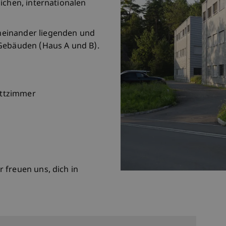
ichen, internationalen
einander liegenden und
 Gebäuden (Haus A und B).
ettzimmer
 freuen uns, dich in
d by Jiri Herzan, Student MSc