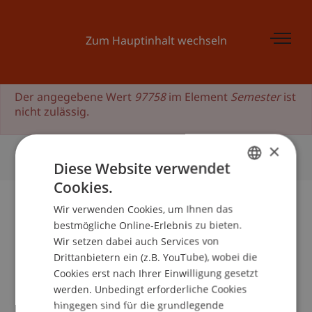
Zum Hauptinhalt wechseln
Der angegebene Wert
97758
im Element
Semester
ist
nicht zulässig.
×
Vorlesungsverzeichnis
Diese Website verwendet
Cookies.
GERMAN
Wir verwenden Cookies, um Ihnen das
ENGLISH
bestmögliche Online-Erlebnis zu bieten.
Vorlesungsverzeichnis Bachelor
Wir setzen dabei auch Services von
Architektur
Drittanbietern ein (z.B. YouTube), wobei die
Cookies erst nach Ihrer Einwilligung gesetzt
werden. Unbedingt erforderliche Cookies
Bitte das gewünschte Semester auswählen
hingegen sind für die grundlegende