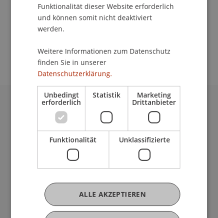
Funktionalität dieser Website erforderlich
Semester
und können somit nicht deaktiviert
werden.
Weitere Informationen zum Datenschutz
finden Sie in unserer
Datenschutzerklärung.
Unbedingt
Statistik
Marketing
erforderlich
Drittanbieter
Universität Liechtenstein
Fürst-Franz-Josef-Strasse
9490 Vaduz
Funktionalität
Unklassifizierte
Liechtenstein
T +423 265 11 11
info@uni.li
Fußzeile Rechtliche Hinweise
Rechtssammlung
ALLE AKZEPTIEREN
Datenschutzerklärung
Disclaimer