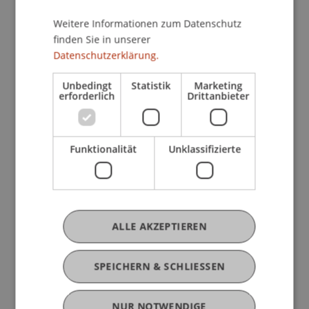
Profil
Lehre
Forschung
Publikationen
Weitere Informationen zum Datenschutz
finden Sie in unserer
Datenschutzerklärung.
Derzeitige Tätigkeit
Unbedingt
Statistik
Marketing
erforderlich
Drittanbieter
Ausbildung
Funktionalität
Unklassifizierte
Werdegang
ALLE AKZEPTIEREN
Mitgliedschaften
SPEICHERN & SCHLIESSEN
NUR NOTWENDIGE