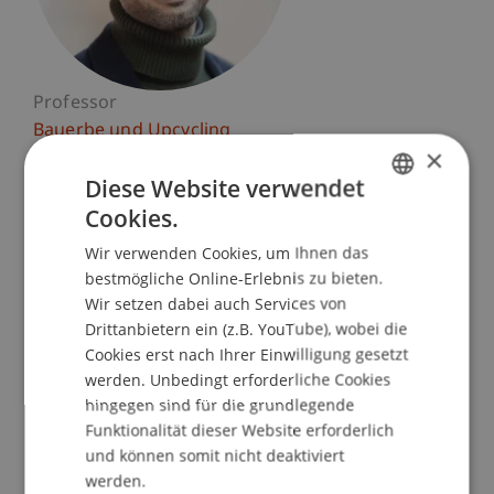
Professor
Bauerbe und Upcycling
×
Akademischer Leiter Doktorat AR
Diese Website verwendet
Liechtenstein School of Architecture
Cookies.
GERMAN
Universität Liechtenstein
Wir verwenden Cookies, um Ihnen das
ENGLISH
Fürst-Franz-Josef-Strasse
bestmögliche Online-Erlebnis zu bieten.
9490 Vaduz
Wir setzen dabei auch Services von
Liechtenstein
Drittanbietern ein (z.B. YouTube), wobei die
Cookies erst nach Ihrer Einwilligung gesetzt
T. +423 265 11 49
werden. Unbedingt erforderliche Cookies
daniel.stockhammer@uni.li
hingegen sind für die grundlegende
Funktionalität dieser Website erforderlich
und können somit nicht deaktiviert
werden.