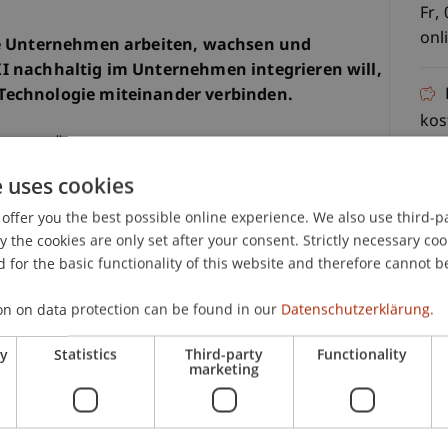
Fr,
onl
wie Unternehmen arbeiten, wachsen und
I nachhaltig im Unternehmen integrieren will,
Technologie miteinander verbinden.
kos
urzen Überblick über aktuelle KI-Entwicklungen
 für Unternehmen und zeigen, wie das CAS die
e uses cookies
se Transformation erfolgreich zu gestalten.
offer you the best possible online experience. We also use third-par
the cookies are only set after your consent. Strictly necessary coo
Transformation, Führung und wie das CAS mit der
 for the basic functionality of this website and therefore cannot b
en miteinander verbindet
C
e, Theorie und Praxis in 16 Wochen, 9
on on data protection can be found in our
Datenschutzerklärung.
ine-Coaching-Sessions
e eine echte Herausforderung aus Ihrem
Ma
ry
Statistics
Third-party
Functionality
marketing
, ob ein eigenes Vorhaben Voraussetzung ist und
nehmen daraus zieht
ion