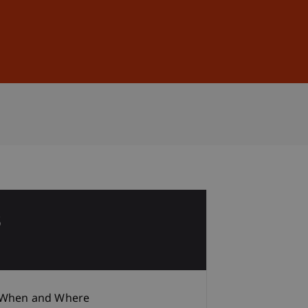
Sign In
DE
EN
3
When and Where