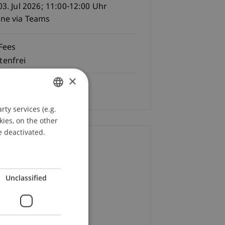
 03. Jul 2026; 11:00-12:00 Uhr
ine via Teams
Fees
tenfrei
×
Language
German
ty services (e.g.
GERMAN
kies, on the other
ENGLISH
e deactivated.
ontact
rco
Esposito
MSc.
Unclassified
+423 265 11 30
Email