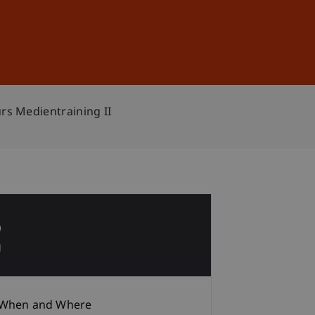
Sign In
DE
EN
s Medientraining II
6
g
When and Where