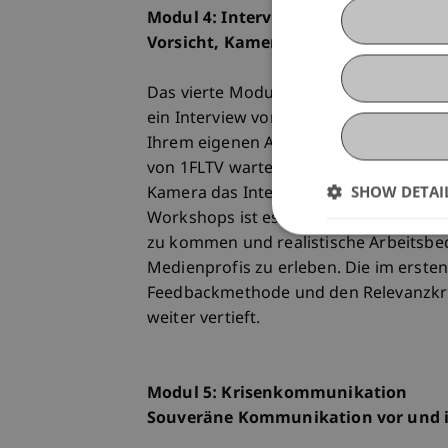
Modul 4: Interview im TV-Studio
Vorsicht, Kamera läuft! Gefragt, ges
Das vierte Modul widmet sich in der K
ein Interview vor Mikrofon und Kamer
Ihrem eigenen Arbeitsbereich mit der L
von 1FLTV wartet ein fremder Medienp
SHOW DETAI
Kamera das Interview und verrät danac
Workshops ist es, die eigene Botschaft
zu kommen und realistische Arbeitsbe
Medienprofis zu erleben. Die im erst
Feedbackmethode und den Relevanzkr
weiter vertieft.
Modul 5: Krisenkommunikation
Souveräne Kommunikation vor und i