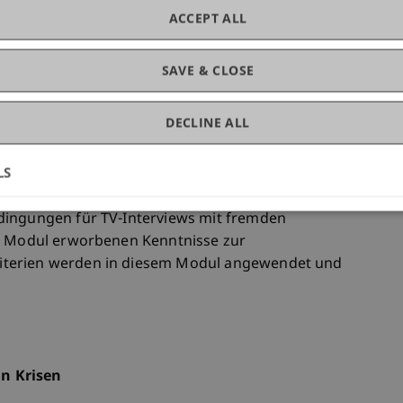
ACCEPT ALL
endet.
SAVE & CLOSE
leingruppe der professionellen Vorbereitung auf
a. Diese Vorbereitung erfolgt zu einem Thema aus
DECLINE ALL
ehrgangsleiterin an der Universität. Im TV-Studio
rofi aus dem benachbarten Ausland, führt vor der
LS
h, welche Sequenz auf Sendung ginge. Ziel dieses
 zu platzieren, optisch und akustisch gut „rüber“
dingungen für TV-Interviews mit fremden
en Modul erworbenen Kenntnisse zur
iterien werden in diesem Modul angewendet und
n Krisen