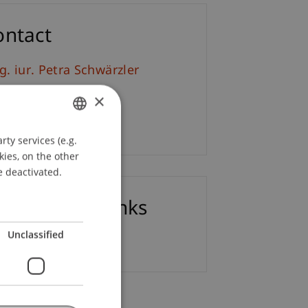
ontact
. iur. Petra Schwärzler
+423 265 13 79
×
Email
ty services (e.g.
GERMAN
kies, on the other
ENGLISH
e deactivated.
ownloads / Links
Unclassified
etailprogramm