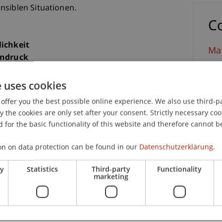
nsiblen Situationen.
C
lichkeit
Mag
indruck
rsten Eindruck. Im Fokus des ersten Basismoduls
e uses cookies
Kommunikation. Kommunikationspsychologische
offer you the best possible online experience. We also use third-par
Module, die noch folgen werden. Anhand einer
the cookies are only set after your consent. Strictly necessary coo
ndem Feedback erfahren Sie, inwiefern sich das
 for the basic functionality of this website and therefore cannot b
t und wie Sie ihre Aussenwirkung optimieren
methode und die Kenntnis der Relevanzkriterien
on on data protection can be found in our
Datenschutzerklärung.
D
4 und 5.
ry
Statistics
Third-party
Functionality
D
marketing
u absolvieren. Haben Sie den Intensivkurs I