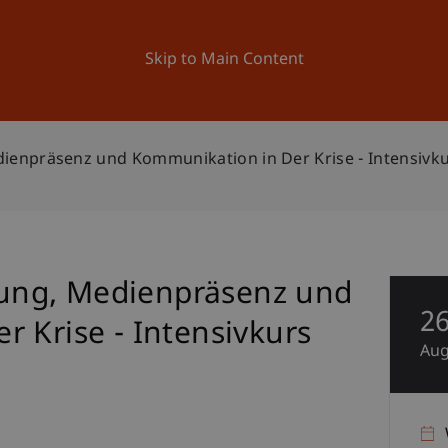
ation
Research
University
News and Events
Skip to Main Content
npräsenz und Kommunikation in Der Krise - Intensivkur
ung, Medienpräsenz und
2
 Krise - Intensivkurs
Au