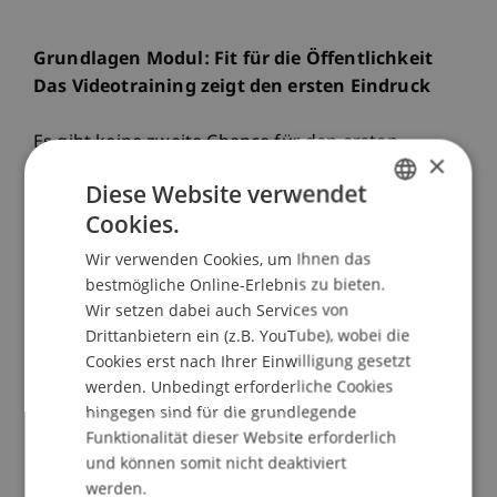
Grundlagen Modul: Fit für die Öffentlichkeit
Das Videotraining zeigt den ersten Eindruck
Es gibt keine zweite Chance für den ersten
×
Eindruck. Im Fokus des ersten Basismoduls
Diese Website verwendet
stehen Grundwissen und Praxis zur
Cookies.
Kommunikation. Kommunikationspsychologische
GERMAN
Grundlagen sind das Fundament aller Module, die
Wir verwenden Cookies, um Ihnen das
ENGLISH
noch folgen werden. Anhand einer ersten
bestmögliche Online-Erlebnis zu bieten.
Videoaufnahme mit anschliessendem Feedback
Wir setzen dabei auch Services von
Drittanbietern ein (z.B. YouTube), wobei die
erfahren Sie, inwiefern sich das Selbstbild vom
Cookies erst nach Ihrer Einwilligung gesetzt
Fremdbild unterscheidet und wie Sie ihre
werden. Unbedingt erforderliche Cookies
Aussenwirkung optimieren können. Die hier
hingegen sind für die grundlegende
vermittelte Feedbackmethode und die Kenntnis
Funktionalität dieser Website erforderlich
der Relevanzkriterien sind zentrale Bestandteile
und können somit nicht deaktiviert
der Module 4 und 5.
werden.