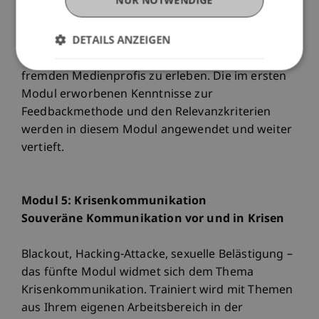
ginge. Ziel dieses Workshops ist es, die eigene
Botschaft zu platzieren, optisch und akustisch gut
DETAILS ANZEIGEN
„rüber“ zu kommen und realistische
Arbeitsbedingungen für TV-Interviews mit
fremden Medienprofis zu erleben. Die im ersten
Modul erworbenen Kenntnisse zur
Feedbackmethode und den Relevanzkriterien
werden in diesem Modul angewendet und weiter
vertieft.
Modul 5: Krisenkommunikation
Souveräne Kommunikation vor und in Krisen
Blackout, Hacking-Attacke, sexuelle Belästigung –
das fünfte Modul widmet sich dem Thema
Krisenkommunikation. Trainiert wird mit Themen
aus Ihrem eigenen Arbeitsbereich in der