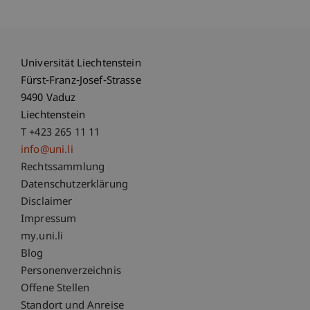
Universität Liechtenstein
Fürst-Franz-Josef-Strasse
9490 Vaduz
Liechtenstein
T +423 265 11 11
info@uni.li
Fußzeile Rechtliche Hinweise
Rechtssammlung
Datenschutzerklärung
Disclaimer
Impressum
Fußzeile Subdomain-Verzeichnis
my.uni.li
Blog
Personenverzeichnis
Offene Stellen
Standort und Anreise