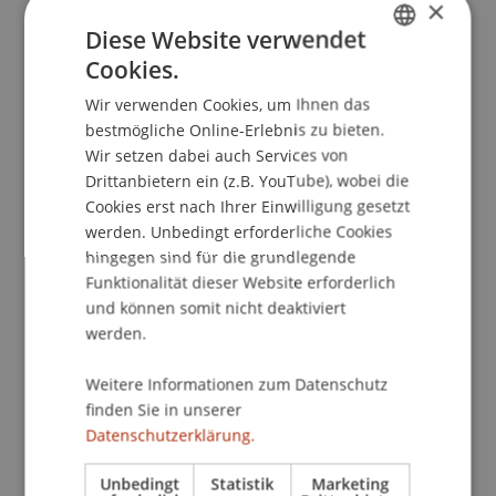
×
steuerliche Aspekte.
Diese Website verwendet
Cookies.
GERMAN
Wir verwenden Cookies, um Ihnen das
ENGLISH
1 – Grundlagen der Blockchain
bestmögliche Online-Erlebnis zu bieten.
Wir setzen dabei auch Services von
2 – Tokenisierung
Drittanbietern ein (z.B. YouTube), wobei die
Cookies erst nach Ihrer Einwilligung gesetzt
3 – Rechtliche und steuerliche Aspekte
werden. Unbedingt erforderliche Cookies
hingegen sind für die grundlegende
4 – Innovationsmotor FinTech und Künstliche
Intelligenz
Funktionalität dieser Website erforderlich
und können somit nicht deaktiviert
5 – Decentralized Finance & Asset
werden.
Management in der Kryptowelt
Weitere Informationen zum Datenschutz
Abschlussarbeit
finden Sie in unserer
Datenschutzerklärung.
Unbedingt
Statistik
Marketing
Modul 1 – Grundlagen der Blockchain