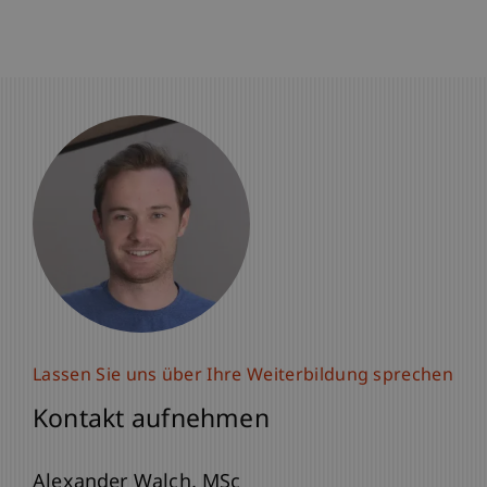
Lassen Sie uns über Ihre Weiterbildung sprechen
Lassen Sie uns über Ihre Weiterbildung sprechen
Kontakt aufnehmen
Kontakt aufnehmen
Prof. Dr. Martin Angerer
Alexander
Walch
MSc