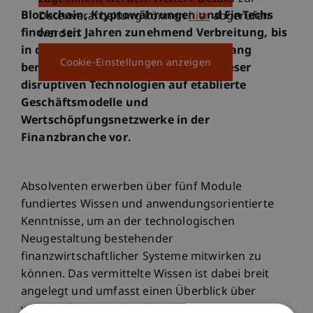
Blockchain, Kryptowährungen und FinTechs
Datenverarbeitung können
hier
abgerufen
finden seit Jahren zunehmend Verbreitung, bis
werden
in den Alltag hinein. Dieser Studiengang
Cookie-Einstellungen anzeigen
bereitet Sie auf die Auswirkungen dieser
disruptiven Technologien auf etablierte
Geschäftsmodelle und
Wertschöpfungsnetzwerke in der
Finanzbranche vor.
Absolventen erwerben über fünf Module
fundiertes Wissen und anwendungsorientierte
Kenntnisse, um an der technologischen
Neugestaltung bestehender
finanzwirtschaftlicher Systeme mitwirken zu
können. Das vermittelte Wissen ist dabei breit
angelegt und umfasst einen Überblick über
wirtschaftliche, technologische, rechtliche und