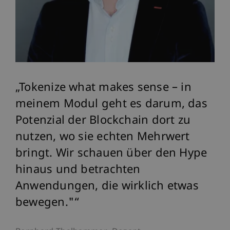
Tokenize what makes sense – in
W
meinem Modul geht es darum, das
ko
Potenzial der Blockchain dort zu
Bl
nutzen, wo sie echten Mehrwert
ve
s
bringt. Wir schauen über den Hype
wi
ür
hinaus und betrachten
fu
Anwendungen, die wirklich etwas
Fe
bewegen."
Po