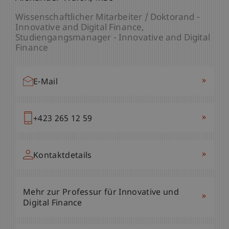
Professor - Innovative and Digital Finance
Wissenschaftlicher Mitarbeiter / Doktorand -
Studienleiter MSc IF - Liechtenstein Business
Innovative and Digital Finance
School
Studiengangsmanager - Innovative and Digital
Finance
»
E-Mail
»
E-Mail
»
+423 265 11 57
»
+423 265 12 59
»
Kontaktdetails
»
Kontaktdetails
Mehr zur Professur für Innovative und
»
Mehr zur Professur für Innovative und
Digital Finance
»
Digital Finance