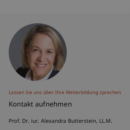
Lassen Sie uns über Ihre Weiterbildung sprechen
Lassen Sie uns über Ihre Weiterbildung sprechen
Kontakt aufnehmen
Kontakt aufnehmen
lic. iur. Frédérique
Prof. Dr. iur. Alexandra
Lambrecht
Butterstein
LL.M.
LL.M.