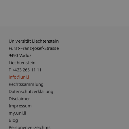
Universität Liechtenstein
Fürst-Franz-Josef-Strasse
9490 Vaduz
Liechtenstein
T +423 265 11 11
info@uni.li
Fußzeile Rechtliche Hinweise
Rechtssammlung
Datenschutzerklärung
Disclaimer
Impressum
Fußzeile Subdomain-Verzeichnis
my.uni.li
Blog
Personenverzeichnis