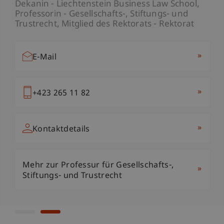
Studiengangsmanager - Gesellschafts-,
Dekanin - Liechtenstein Business Law School
Stiftungs- und Trustrecht
Professorin - Gesellschafts-, Stiftungs- und
Trustrecht
Mitglied des Rektorats - Rektorat
»
E-Mail
»
E-Mail
»
+423 265 11 62
»
+423 265 11 82
»
Kontaktdetails
»
Kontaktdetails
Mehr zur Professur für Gesellschafts-,
»
Mehr zur Professur für Gesellschafts-,
Stiftungs- und Trustrecht
»
Stiftungs- und Trustrecht