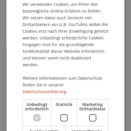
The format is deliberately compact: eleven invited
Wir verwenden Cookies, um Ihnen das
ENGLISH
papers, an academic discussant for each, and
bestmögliche Online-Erlebnis zu bieten.
generous time for questions.
Wednesday
Wir setzen dabei auch Services von
afternoon
covers ML in asset pricing and LLMs in
Drittanbietern ein (z.B. YouTube), wobei die
financial analysis.
Thursday morning
turns to
Cookies erst nach Ihrer Einwilligung gesetzt
applied work and is additionally open to
werden. Unbedingt erforderliche Cookies
hingegen sind für die grundlegende
practitioners with an academic background —
Funktionalität dieser Website erforderlich
asset managers, researchers at financial
und können somit nicht deaktiviert
institutions, and quantitative analysts.
werden.
The workshop was conceived as the academic
Weitere Informationen zum Datenschutz
companion to the practitioner conference
finden Sie in unserer
organised annually by
PLEXUS Investments
. We
Datenschutzerklärung.
thank PLEXUS and its founder
Günter Jäger
for
their generous support of the workshop and the
Unbedingt
Statistik
Marketing
erforderlich
Drittanbieter
speakers' dinner.
The Program is now available.
Further