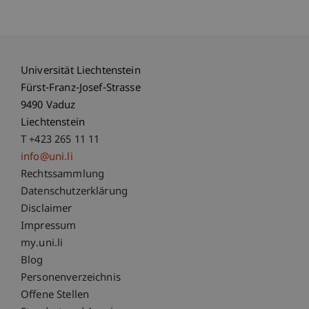
Universität Liechtenstein
Fürst-Franz-Josef-Strasse
9490 Vaduz
Liechtenstein
T +423 265 11 11
info@uni.li
Fußzeile Rechtliche Hinweise
Rechtssammlung
Datenschutzerklärung
Disclaimer
Impressum
Fußzeile Subdomain-Verzeichnis
my.uni.li
Blog
Personenverzeichnis
Offene Stellen