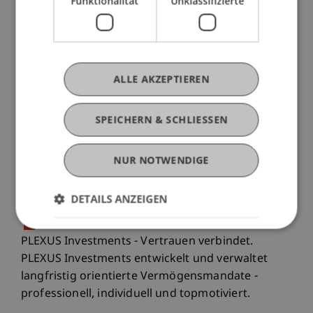
Funktionalität
Unklassifizierte
information can be found under
"Downloads/Links".
The workshop takes place on the following
dates:
ALLE AKZEPTIEREN
6 May 2026, 12:30 PM - 6:30 PM
7 May 2026, 9:00 AM - 1:45 PM
SPEICHERN & SCHLIESSEN
Participation is free of charge for students and
NUR NOTWENDIGE
employees of the University of Liechtenstein.
Our Partner
DETAILS ANZEIGEN
PLEXUS Investments - Vertrauen verbindet.
PLEXUS Investments entwickelt und verwaltet
langfristig orientierte Vermögensmandate -
professionell, individuell und topmotiviert.