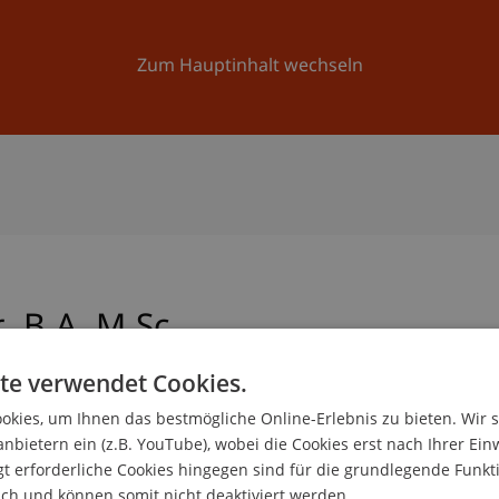
Forschung
Universität
Aktuelles
Zum Hauptinhalt wechseln
r
B.A. M.Sc.
te verwendet Cookies.
kies, um Ihnen das bestmögliche Online-Erlebnis zu bieten. Wir 
ntin
anbietern ein (z.B. YouTube), wobei die Cookies erst nach Ihrer Ein
 Liechtenstein Business School
 erforderliche Cookies hingegen sind für die grundlegende Funkti
ich und können somit nicht deaktiviert werden.