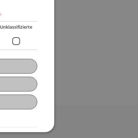
.
Unklassifizierte
bdomain-Verzeichnis