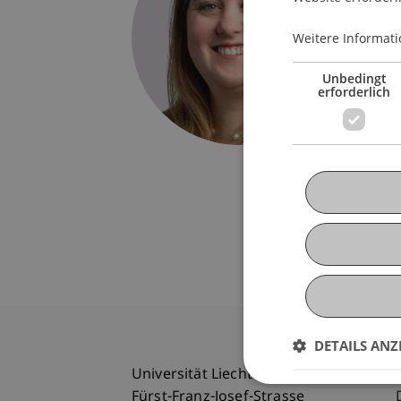
Univers
Fürst-F
Weitere Informati
9490 V
Liechte
Unbedingt
erforderlich
T. +423
natalie
DETAILS ANZ
Universität Liechtenstein
Fürst-Franz-Josef-Strasse