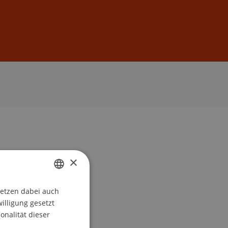
Anmelden
DE
EN
×
setzen dabei auch
GERMAN
willigung gesetzt
ENGLISH
onalität dieser