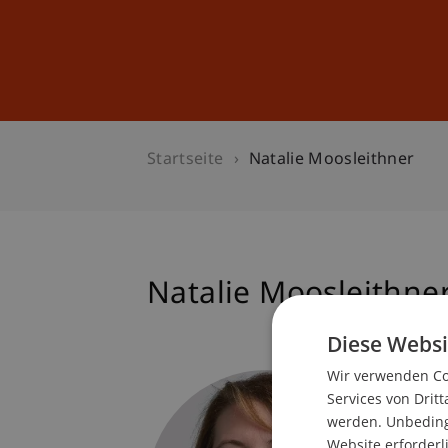
Studium
Weiterbildung
Startseite
Natalie Moosleithner
Natalie
Moosleithne
Diese Websi
Wir verwenden Coo
Assiste
Services von Dritt
Dekanat
werden. Unbedingt
Website erforderl