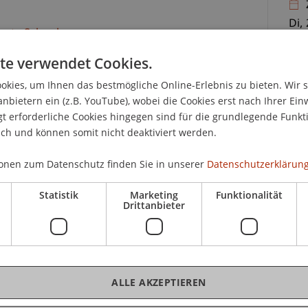
Di,
uate School
Aud
te verwendet Cookies.
kies, um Ihnen das bestmögliche Online-Erlebnis zu bieten. Wir 
kos
anbietern ein (z.B. YouTube), wobei die Cookies erst nach Ihrer Ein
ine Zäsur für die Ukraine und für ganz Europa. Ein
 erforderliche Cookies hingegen sind für die grundlegende Funkti
ischen Gespräche zum Trotz nicht absehbar. Nie
ich und können somit nicht deaktiviert werden.
es zu einem so grossen Krieg auf dem
24.
r Sicherheit der vergangenen Jahrzehnte wird
onen zum Datenschutz finden Sie in unserer
Datenschutzerklärung
m Referat gibt Journalistin Luzia Tschirky
f und der möglichen Weiterentwicklung des
Statistik
Marketing
Funktionalität
Drittanbieter
n Krieg vom allerersten Tag an bei den Menschen
 unmittelbarer Nähe gesehen, wie das Leben von
Im Krieg dokumentiert sie, was blinde Gewalt für
K
auch eine persönliche Zäsur für Luzia Tschirky.
ALLE AKZEPTIEREN
nalistin als Korrespondentin für das Schweizer
Kir