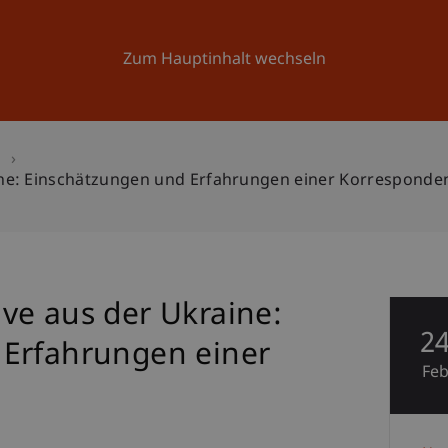
Forschung
Universität
Aktuelles
Zum Hauptinhalt wechseln
n
ne: Einschätzungen und Erfahrungen einer Korresponde
ve aus der Ukraine:
2
 Erfahrungen einer
Fe