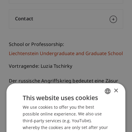
Contact
School or Professorship:
Liechtenstein Undergraduate and Graduate School
Vortragende: Luzia Tschirky
Der russische Angriffskrieg bedeutet eine Zäsur
×
für die Ukraine und für ganz Europa. Ein Ende
dieses Krieges ist aller diplomatischen Gespräche
This website uses cookies
zum Trotz nicht absehbar. Nie seit dem Ende des
We use cookies to offer you the best
GERMAN
2. Weltkrieges kam es zu einem so grossen Krieg
possible online experience. We also use
ENGLISH
auf dem europäischen Kontinent. Das Gefühl der
third-party services (e.g. YouTube),
Sicherheit der vergangenen Jahrzehnte wird
whereby the cookies are only set after your