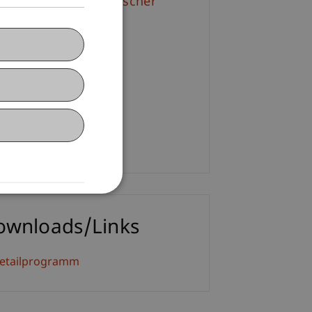
f. Dr. Bernhard Burtscher
+423 265 12 55
E-Mail
. Nicole Holzer
+423 265 12 86
E-Mail
ownloads/Links
etailprogramm