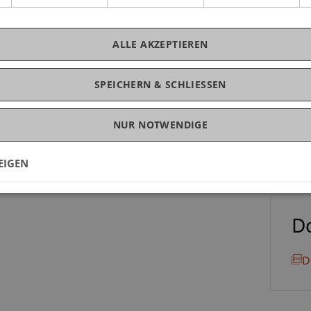
Pro
 Tradition des Finanzplatzes Liechtenstein
ze in die Schweiz.
ALLE AKZEPTIEREN
 wichtige Entwicklungen im Bankrecht zu
SPEICHERN & SCHLIESSEN
Mag
 Universität Liechtenstein begrüssen zu dürfen.
NUR NOTWENDIGE
EIGEN
D
D