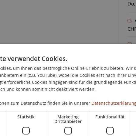
Do,
CHF
der zum Liechtensteinischen Bankrechtsforum
15.
lich an der Universität Liechtenstein und in diesem
te verwendet Cookies.
 Innsbrucker Forum für Bank- und
kies, um Ihnen das bestmögliche Online-Erlebnis zu bieten. Wir 
sbruck statt.
anbietern ein (z.B. YouTube), wobei die Cookies erst nach Ihrer Ein
 erforderliche Cookies hingegen sind für die grundlegende Funkti
m bietet eine Plattform für den Austausch zu
ich und können somit nicht deaktiviert werden.
den Dialog zwischen Wissenschaft und Praxis.
Stakeholder, die sich über neue rechtliche
onen zum Datenschutz finden Sie in unserer
Datenschutzerklärung
Statistik
Marketing
Funktionalität
K
Drittanbieter
abe der Veranstaltung stehen daher neben
tz Liechtenstein auch europäische und EWR-