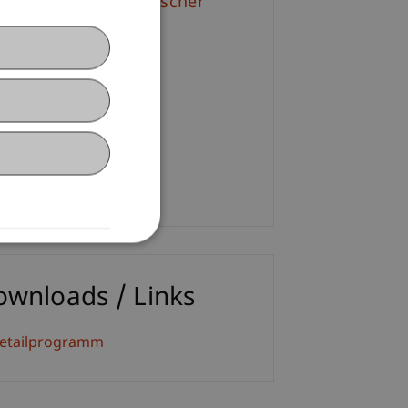
f. Dr. Bernhard Burtscher
+423 265 12 55
Email
. Nicole Holzer
+423 265 12 86
Email
ownloads / Links
etailprogramm