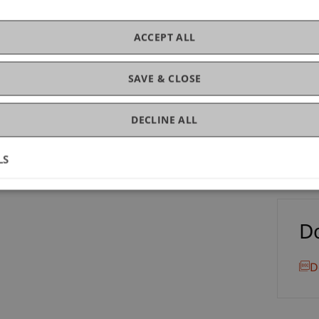
Pro
 Tradition des Finanzplatzes Liechtenstein
ze in die Schweiz.
ACCEPT ALL
 wichtige Entwicklungen im Bankrecht zu
SAVE & CLOSE
Mag
 Universität Liechtenstein begrüssen zu dürfen.
DECLINE ALL
LS
D
D