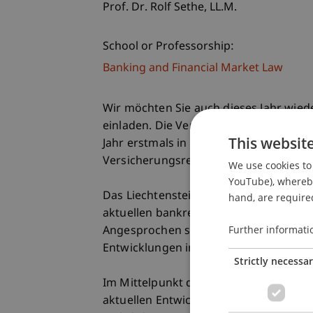
Prof. Dr. Rolf
Sethe
LL.M.
School or Professorship:
Banking and Financial Market Law
Wir möchten Sie auch dieses Jahr wie
einladen. Die Veranstaltung findet jähr
This websit
Jahr erstmals in Kooperation mit dem
Versicherungsrecht der Universität Inn
We use cookies to 
YouTube), whereby 
Das Liechtensteinische Bankrechtsforu
hand, are required
aktuellen bankrechtlichen Fragen und 
Further informati
Angesprochen sind alle interessierten 
Entwicklungen informieren möchten.
Strictly necessa
Im Mittelpunkt der diesjährigen Ausg
aktuellen Entwicklungen am Finanzpla