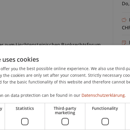
Do,
CHF
der zum Liechtensteinischen Bankrechtsforum
15.
lich an der Universität Liechtenstein und in diesem
e uses cookies
 Innsbrucker Forum für Bank- und
sbruck statt.
offer you the best possible online experience. We also use third-par
the cookies are only set after your consent. Strictly necessary coo
m bietet eine Plattform für den Austausch zu
 for the basic functionality of this website and therefore cannot b
den Dialog zwischen Wissenschaft und Praxis.
on on data protection can be found in our
Datenschutzerklärung.
Stakeholder, die sich über neue rechtliche
ry
Statistics
Third-party
Functionality
marketing
C
abe der Veranstaltung stehen daher neben
tz Liechtenstein auch europäische und EWR-