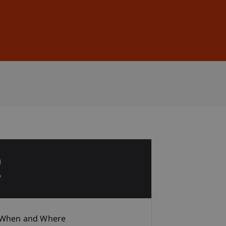
Sign In
DE
EN
0
v
When and Where