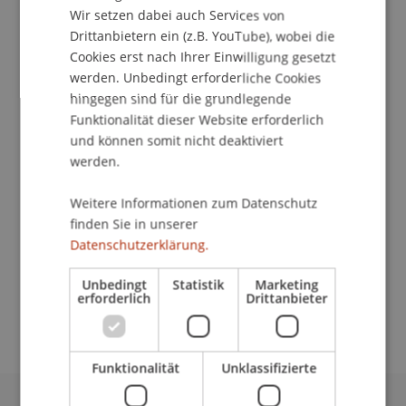
Wir setzen dabei auch Services von
Drittanbietern ein (z.B. YouTube), wobei die
Cookies erst nach Ihrer Einwilligung gesetzt
werden. Unbedingt erforderliche Cookies
Veranstaltungsmanagerin
hingegen sind für die grundlegende
Bank- und Finanzmarktrecht
Funktionalität dieser Website erforderlich
und können somit nicht deaktiviert
Universität Liechtenstein
werden.
Fürst-Franz-Josef-Strasse
9490 Vaduz
Weitere Informationen zum Datenschutz
Liechtenstein
finden Sie in unserer
Datenschutzerklärung.
T. +423 265 12 86
nicole.holzer@uni.li
Unbedingt
Statistik
Marketing
erforderlich
Drittanbieter
Funktionalität
Unklassifizierte