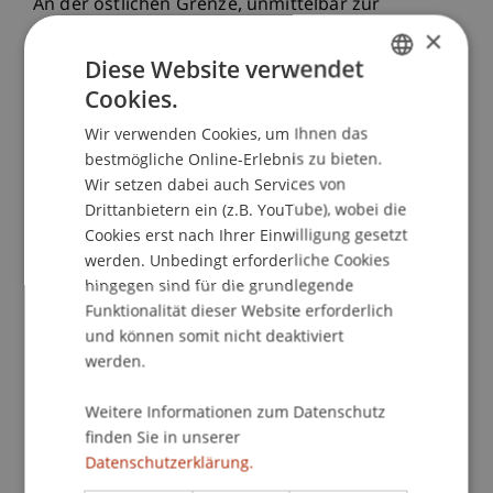
An der östlichen Grenze, unmittelbar zur
Landwirtschaftszone und in
×
Nähe zur Hochschule Ost, hat der Kanton zudem
Diese Website verwendet
bedeutende Flächen als Technologiestandort
Cookies.
GERMAN
eingezont. Diese sollen den Anforderungen
Wir verwenden Cookies, um Ihnen das
ENGLISH
spezialisierter Unternehmen und den
bestmögliche Online-Erlebnis zu bieten.
Bedürfnissen einer wissens- und
Wir setzen dabei auch Services von
innovationsorientierten Ökonomie gerecht
Drittanbietern ein (z.B. YouTube), wobei die
werden.
Cookies erst nach Ihrer Einwilligung gesetzt
Parallel dazu bergen die bestehenden Bauten und
werden. Unbedingt erforderliche Cookies
Infrastrukturen ein erhebliches
hingegen sind für die grundlegende
Transformationspotenzial. Durch den
Funktionalität dieser Website erforderlich
wirtschaftlichen Strukturwandel werden
und können somit nicht deaktiviert
werden.
zahlreiche Flächen frei, die derzeit oft durch
interimistische Nutzungen belegt sind und von
Weitere Informationen zum Datenschutz
den günstigen Konditionen schwer vermietbarer
finden Sie in unserer
Hallen profitieren.
Datenschutzerklärung.
Auf diese Weise verändert sich das städtische