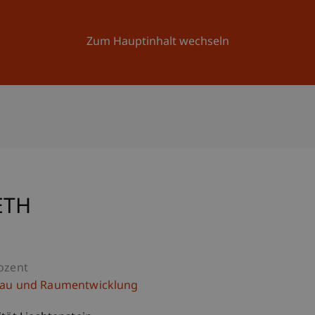
Forschung
Universität
Aktuelles
Zum Hauptinhalt wechseln
ETH
ozent
bau und Raumentwicklung