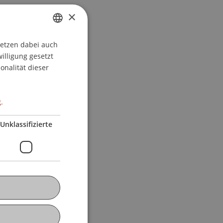
×
setzen dabei auch
GERMAN
willigung gesetzt
ENGLISH
onalität dieser
.
Unklassifizierte
V/Prüfung)