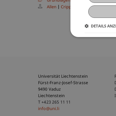
Grundlagenstudio: Entwerfen im r
Allen
Crippa
N.N.
DETAILS ANZ
Universität Liechtenstein
Fürst-Franz-Josef-Strasse
9490 Vaduz
Liechtenstein
T +423 265 11 11
info@uni.li