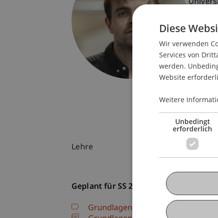
Univers
Fürst-F
Diese Websi
9490 V
Liechte
Wir verwenden Coo
Services von Dritt
T. +423
werden. Unbedingt
ronan.c
Website erforderl
Weitere Informati
Unbedingt
erforderlich
Lehre
Geplant für SS 26
Grundlagenstudio: Entwerfen im r