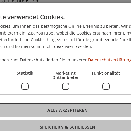
ität Liechtenstein
ranz-Josef-Strasse
te verwendet Cookies.
aduz
nstein
kies, um Ihnen das bestmögliche Online-Erlebnis zu bieten. Wir 
anbietern ein (z.B. YouTube), wobei die Cookies erst nach Ihrer Ein
2651164
 erforderliche Cookies hingegen sind für die grundlegende Funkti
rippa@uni.li
ich und können somit nicht deaktiviert werden.
onen zum Datenschutz finden Sie in unserer
Datenschutzerklärung
Statistik
Marketing
Funktionalität
Drittanbieter
ALLE AKZEPTIEREN
äumlichen Kontext - Paragrafen und Perspektiven
(Modul/L
SPEICHERN & SCHLIESSEN