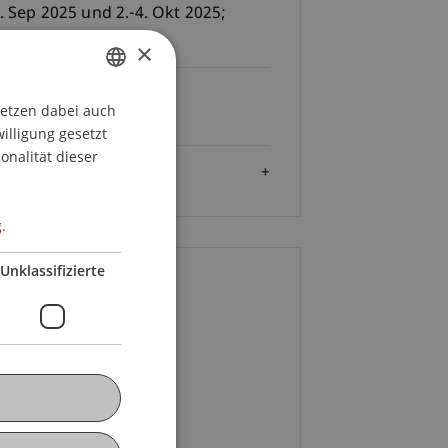
6. Sep 2025 und 2.-4. Okt 2025;
saal 5, Campus
×
Gebühren
setzen dabei auch
GERMAN
 2'900.- pro Person
willigung gesetzt
ENGLISH
onalität dieser
Zielgruppe
.
Unklassifizierte
ontakt
l. Kff. Nadja Dobler
+423 265 11 98
E-Mail