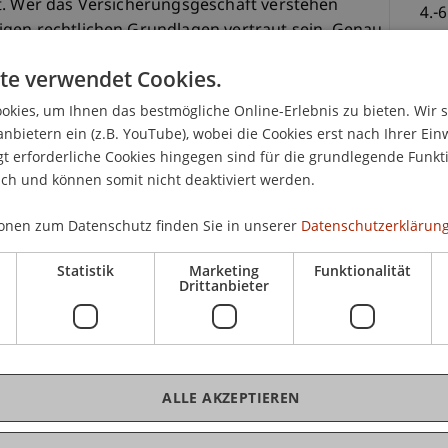
t. Wer das Versicherungsgeschäft verstehen
4.-
igen rechtlichen Grundlagen vertraut sein. Genau
Hör
ungsrecht" an.
te verwendet Cookies.
ich Modul 6 des
Executive Master of Laws (LL.M.)
kies, um Ihnen das bestmögliche Online-Erlebnis zu bieten. Wir 
CHF
n das Versicherungsaufsichtsrecht, das Recht der
anbietern ein (z.B. YouTube), wobei die Cookies erst nach Ihrer Ein
sicherungsvertragsrecht behandelt. Zu den
 erforderliche Cookies hingegen sind für die grundlegende Funkti
ich und können somit nicht deaktiviert werden.
dere die regulatorischen Anforderungen aus
nung sowie die vertragsrechtlichen Grundlagen der
onen zum Datenschutz finden Sie in unserer
Datenschutzerklärung
Statistik
Marketing
Funktionalität
rnationalen Kontext vermittelt, denn gerade in
Drittanbieter
K
sen stark durch grenzüberschreitenden Vertrieb
iche Vorgaben stehen daher ebenso am Programm
Dip
n der Schweiz.
ALLE AKZEPTIEREN