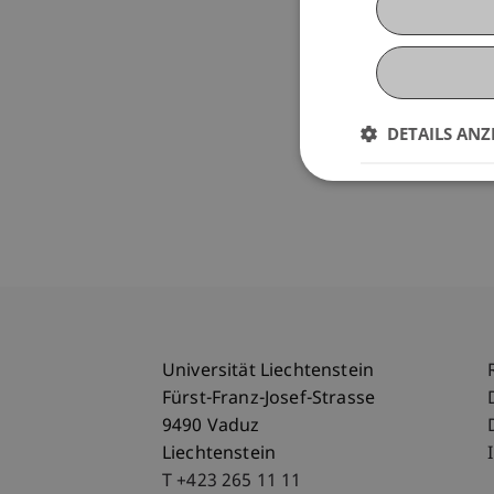
DETAILS ANZ
Universität Liechtenstein
Fürst-Franz-Josef-Strasse
9490 Vaduz
Liechtenstein
T +423 265 11 11