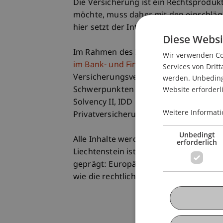
Die Versicherung ist ein Rechtsproduk
möchte, muss daher mit den einschläg
hier setzt der Intensivkurs "Versicher
Diese Websi
Im Rahmen des Intensivkurses - zugle
Wir verwenden Coo
im Bank- und Finanzmarktrecht
- werde
Services von Dritt
Versicherungsvermittlung und das Ver
werden. Unbedingt
Website erforderl
Schwerpunkten zählen dabei insbeson
Solvency II, IDD und der PRIIP-Verord
Weitere Informati
Privatversicherung.
Unbedingt
Alle Inhalte werden konsequent im inte
erforderlich
Liechtenstein ist das Versicherungswe
geprägt: Europäische und EWR-rechtl
wie die rechtlichen Rahmenbedingunge