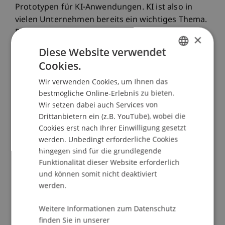
Prototypen für KI-Anwendungen. KI ist also in
vielen Unternehmen bereits ein wichtiges Thema.
Doch wie lassen sich KI-Prototypen erfolgreich in
×
die betriebliche Praxis integrieren und skalieren,
Diese Website verwendet
um echten Mehrwert zu schaffen?
Cookies.
GERMAN
Wir verwenden Cookies, um Ihnen das
Dieser Workshop gibt Fach- und Führungskräften
ENGLISH
bestmögliche Online-Erlebnis zu bieten.
das nötige Wissen an die Hand, um KI-
Wir setzen dabei auch Services von
Anwendungen in etablierten Unternehmen
Drittanbietern ein (z.B. YouTube), wobei die
einzuführen und zu skalieren. Anhand von
Cookies erst nach Ihrer Einwilligung gesetzt
Praxisbeispielen führender Unternehmen wie
werden. Unbedingt erforderliche Cookies
Audi und Siemens wird gezeigt, wie KI Prozesse
hingegen sind für die grundlegende
optimiert, die Fertigung steuert und das
Funktionalität dieser Website erforderlich
Skalierungspotenzial von betrieblichen KI-
und können somit nicht deaktiviert
Anwendungen abgeschätzt werden kann.
werden.
Der Workshop baut inhaltlich auf dem Workshop
Weitere Informationen zum Datenschutz
finden Sie in unserer
“Künstliche Intelligenz: Aktuelle Trends,