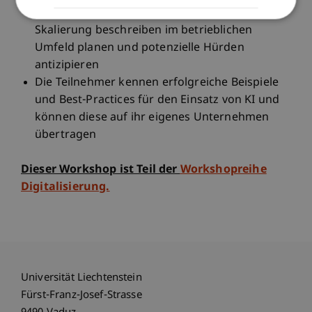
Integration von KI-Lösungen und deren
Skalierung beschreiben im betrieblichen
Umfeld planen und potenzielle Hürden
antizipieren
Die Teilnehmer kennen erfolgreiche Beispiele
und Best-Practices für den Einsatz von KI und
können diese auf ihr eigenes Unternehmen
übertragen
Dieser Workshop ist Teil der
Workshopreihe
Digitalisierung.
Universität Liechtenstein
Fürst-Franz-Josef-Strasse