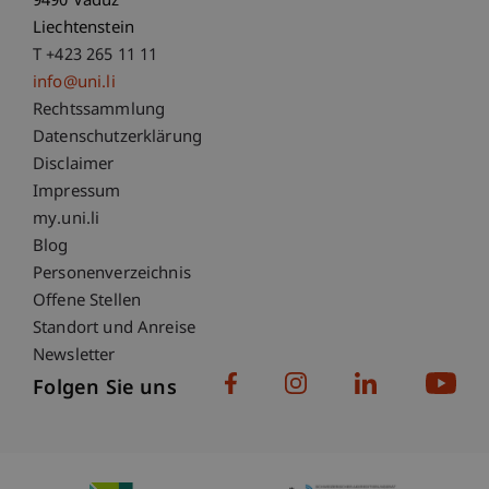
9490 Vaduz
Liechtenstein
T +423 265 11 11
info@uni.li
Fußzeile Rechtliche Hinweise
Rechtssammlung
Datenschutzerklärung
Disclaimer
Impressum
Fußzeile Subdomain-Verzeichnis
my.uni.li
Blog
Personenverzeichnis
Offene Stellen
Standort und Anreise
Newsletter
Folgen Sie uns