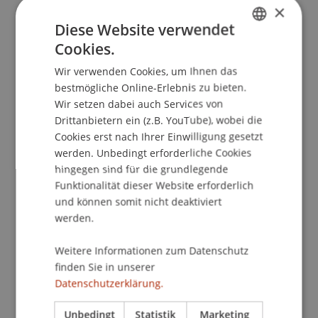
×
Kontakt
Diese Website verwendet
Cookies.
GERMAN
Wir verwenden Cookies, um Ihnen das
ENGLISH
Dozierende/Dozierender:
bestmögliche Online-Erlebnis zu bieten.
Wir setzen dabei auch Services von
Prof. Dr. Leo Brecht
Drittanbietern ein (z.B. YouTube), wobei die
Cookies erst nach Ihrer Einwilligung gesetzt
School/Professur:
werden. Unbedingt erforderliche Cookies
Technologie und Innovation
hingegen sind für die grundlegende
Funktionalität dieser Website erforderlich
Die INNOPro Talks sind ein
und können somit nicht deaktiviert
Veranstaltungsangebot der Universität
werden.
Liechtenstein für Innovationsexpert:innen und
Interessierte in der Rheintal- und
Weitere Informationen zum Datenschutz
Bodenseeregion. Dem Aufbau eines klassischen
finden Sie in unserer
Innovationsprozesses folgend werden von der
Datenschutzerklärung.
Ideengenerierung bis hin zur Messung von
Innovationseffizienz diverse Themen vorgestellt
Unbedingt
Statistik
Marketing