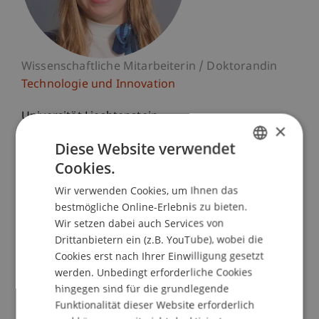
Wissenschaftliche Mitarbeiterin / Doktorandin
Technologie und Innovation
Universität Liechtenstein
×
Fürst-Franz-Josef-Strasse
Diese Website verwendet
9490 Vaduz
Cookies.
Liechtenstein
GERMAN
Wir verwenden Cookies, um Ihnen das
ENGLISH
T. +423 265 12 93
bestmögliche Online-Erlebnis zu bieten.
marie.scheuffele@uni.li
Wir setzen dabei auch Services von
Drittanbietern ein (z.B. YouTube), wobei die
Cookies erst nach Ihrer Einwilligung gesetzt
werden. Unbedingt erforderliche Cookies
Lehre
Forschung
Publikationen
hingegen sind für die grundlegende
Funktionalität dieser Website erforderlich