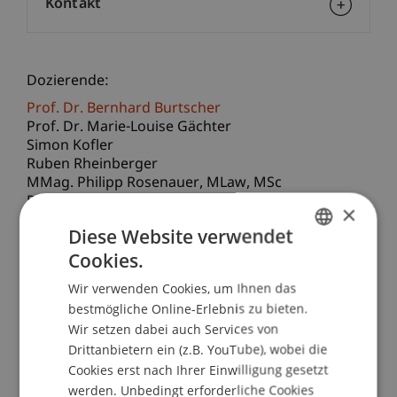
Kontakt
Dozierende:
Prof. Dr. Bernhard Burtscher
Prof. Dr. Marie-Louise Gächter
Simon Kofler
Ruben Rheinberger
MMag. Philipp
Rosenauer
MLaw, MSc
Prof. Dr. Thomas Söbbing
×
Diese Website verwendet
School/Professur:
Cookies.
GERMAN
Bank- und Finanzmarktrecht
Wir verwenden Cookies, um Ihnen das
ENGLISH
«Datenschutz» und «Datensicherheit» sind
bestmögliche Online-Erlebnis zu bieten.
Begriffe, mit denen heute jedes Unternehmen im
Wir setzen dabei auch Services von
Arbeitsalltag konfrontiert ist, insbesondere auch
Drittanbietern ein (z.B. YouTube), wobei die
Cookies erst nach Ihrer Einwilligung gesetzt
in der Finanzindustrie. Gleichzeitig sind
werden. Unbedingt erforderliche Cookies
Kundendaten mittlerweile die wichtigste