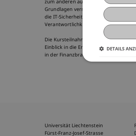
zum anderen auch ein elementares Ver
Grundlagen vermittelt. Neben digital
die IT-Sicherheit und die sich daraus
Verantwortlichkeiten in Unternehmen 
Die Kursteilnahme verschafft Ihnen üb
Einblick in die Entwicklungen der dig
DETAILS ANZ
in der Finanzbranche.
Universität Liechtenstein
Fürst-Franz-Josef-Strasse