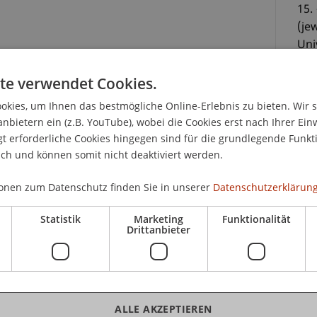
15.
(je
Uni
Sem
L
te verwendet Cookies.
kies, um Ihnen das bestmögliche Online-Erlebnis zu bieten. Wir 
CHF
anbietern ein (z.B. YouTube), wobei die Cookies erst nach Ihrer Ein
 erforderliche Cookies hingegen sind für die grundlegende Funkti
dig
ich und können somit nicht deaktiviert werden.
Tei
Anw
onen zum Datenschutz finden Sie in unserer
Datenschutzerklärung
1 des
Zertifikatsstudiengangs Digital Legal
liche Fragestellungen und Grundbegriffe sowie
Statistik
Marketing
Funktionalität
Drittanbieter
 Den Teilnehmenden wird ein umfassendes
gie im Rahmen der digitalen Transformation der
K
orischen und ökonomischen Aspekte eingegangen,
ALLE AKZEPTIEREN