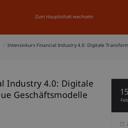
Forschung
Universität
Aktuelles
Zum Hauptinhalt wechseln
n
Intensivkurs Financial Industry 4.0: Digitale Transf
l Industry 4.0: Digitale
1
eue Geschäftsmodelle
Fe