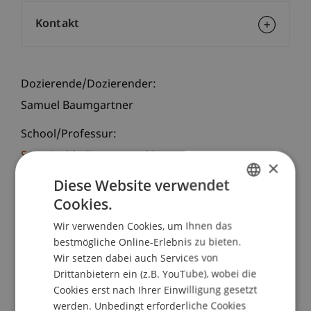
Kontakt
Dozierende/Dozierender:
Samuel Baumgartner
School/Professur:
Sustainable Finance und Investments
×
Diese Website verwendet
Um ein starkes soziales und wirtschaftliches
Cookies.
globales Gefüge zu schaffen, müssen wir
GERMAN
sicherstellen, dass wir auf einem soliden
Wir verwenden Cookies, um Ihnen das
ENGLISH
Fundament aufbauen. Das bedeutet, dass wir die
bestmögliche Online-Erlebnis zu bieten.
Menschen mit den notwendigen Fähigkeiten und
Wir setzen dabei auch Services von
Werkzeugen ausstatten müssen, um sie selbst
Drittanbietern ein (z.B. YouTube), wobei die
Cookies erst nach Ihrer Einwilligung gesetzt
aufzubauen.
werden. Unbedingt erforderliche Cookies