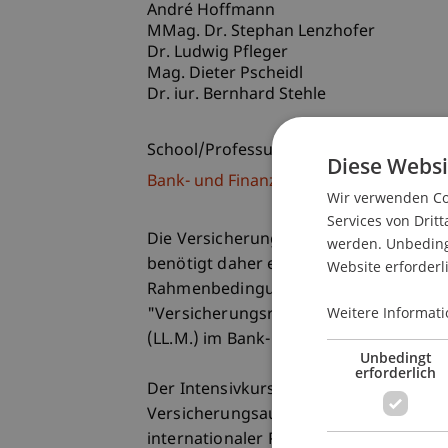
André Hoffmann
MMag. Dr. Stephan Lenzhofer
Dr. Ludwig Pfleger
Mag. Dieter Pscheidl
Dr. iur. Bernhard Stehle
School/Professur:
Diese Websi
Bank- und Finanzmarktrecht
Wir verwenden Coo
Services von Dritt
Die Versicherung ist ein "Rechtsproduk
werden. Unbedingt
benötigt daher entsprechende Kenntnis
Website erforderl
Rahmenbedingungen. Diese Kenntnisse 
Weitere Informati
"Versicherungsrecht", der gleichzeiti
(LL.M.) im Bank- und Finanzmarktrecht"
Unbedingt
erforderlich
Der Intensivkurs widmet sich sowohl 
Versicherungsaufsichtsrecht. Beide Bl
internationaler Perspektive behandelt