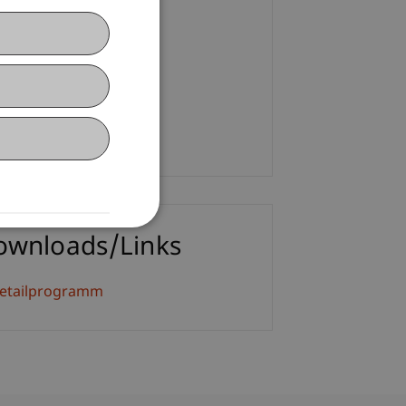
ontakt
l. Kff. Nadja Dobler
+423 265 11 98
E-Mail
ownloads/Links
etailprogramm