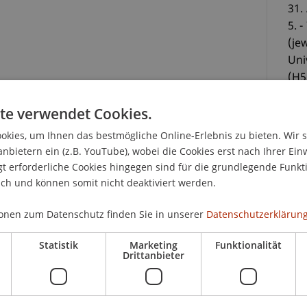
31.
5. 
(je
Uni
(H5
te verwendet Cookies.
CHF
kies, um Ihnen das bestmögliche Online-Erlebnis zu bieten. Wir 
anbietern ein (z.B. YouTube), wobei die Cookies erst nach Ihrer Ein
dig
t". Wer sich mit Versicherungen beschäftigt,
 erforderliche Cookies hingegen sind für die grundlegende Funkti
Kur
se über die vertraglichen und gesetzlichen
ich und können somit nicht deaktiviert werden.
Tei
erhalten Sie im Intensivkurs
Anw
onen zum Datenschutz finden Sie in unserer
Datenschutzerklärung
g das Modul 6 des "Executive Master of Laws
 darstellt.
Statistik
Marketing
Funktionalität
Drittanbieter
dem Versicherungsvertragsrecht als auch dem
öcke werden aus nationaler ebenso wie aus
. Europäische und EWR-rechtliche Vorgaben