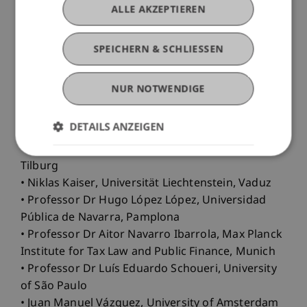
ALLE AKZEPTIEREN
Gainesville
• Professor Dr José Manuel Castro Arango,
Universidad Externado de Colombia
SPEICHERN & SCHLIESSEN
• Professor Dr Mauricio Marín Elizalde,
Universidad Externado de Colombia, Bogotá
NUR NOTWENDIGE
• Professor Dr Ignacio Fraschini, University of
Montevideo, Founding Partner Innovation: Legal-
DETAILS ANZEIGEN
Tax-Tech, Montevideo/Miami/Madrid
• María Paula Baptiste Gonzalez, University of
Tilburg
• Niklas Kaiser, Universität Liechtenstein, Vaduz
• Professor Dr Hugo López López, Universidad
Pública de Navarra, Pamplona
• Professor Dr Aitor Navarro Ibarrola, Max Planck
Institute for Tax Law and Public Finance, Munich
• Professor Dr Luís Eduardo Schoueri, University
of São Paulo
• Juan Manuel Vázquez, University of Amsterdam