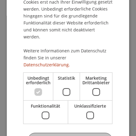
Cookies erst nach Ihrer Einwilligung gesetzt
•
Application of DTC and attribution of income
werden. Unbedingt erforderliche Cookies
and assets to foreign entities: Corporations,
hingegen sind für die grundlegende
trusts, foundations, funds
Funktionalität dieser Website erforderlich
o Chair and Introduction: Juan Jose´ Zornoza
und können somit nicht deaktiviert
Pérez
werden.
o Input Statements: Yariv Brauner, Hugo López
López, Ignacio Fraschini, Mauricio Marín Elizalde,
Weitere Informationen zum Datenschutz
finden Sie in unserer
Martin Wenz, Felipe Yanez, Fernando Zilvetti, Juan
Datenschutzerklärung.
Jose´ Zornoza Perez
Unbedingt
Statistik
Marketing
•
Analysis of the EU-Unshell-Directive and the
erforderlich
Drittanbieter
EU-SAFE-Directive
Funktionalität
Unklassifizierte
Referentinnen und Referenten:
• Professor Dr Andrés Báez Moreno, University
Carlos lll, Madrid
• Professor Dr Yariv Brauner, University of Florida,