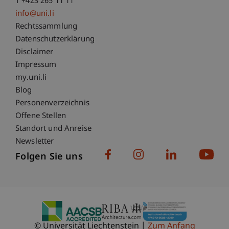
T +423 265 11 11
info@uni.li
Fußzeile Rechtliche Hinweise
Rechtssammlung
Datenschutzerklärung
Disclaimer
Impressum
Fußzeile Subdomain-Verzeichnis
my.uni.li
Blog
Personenverzeichnis
Offene Stellen
Standort und Anreise
Newsletter
Folgen Sie uns
© Universität Liechtenstein
Zum Anfang