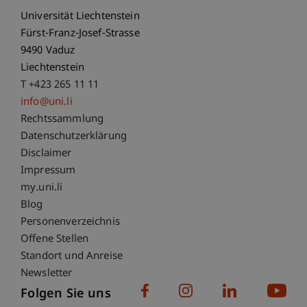
Universität Liechtenstein
Fürst-Franz-Josef-Strasse
9490 Vaduz
Liechtenstein
T +423 265 11 11
info@uni.li
Fußzeile Rechtliche Hinweise
Rechtssammlung
Datenschutzerklärung
Disclaimer
Impressum
Fußzeile Subdomain-Verzeichnis
my.uni.li
Blog
Personenverzeichnis
Offene Stellen
Standort und Anreise
Newsletter
Folgen Sie uns