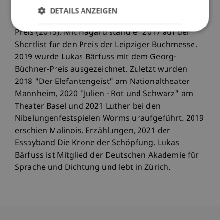
Berliner Literaturpreis (2013), den Schweizer
DETAILS ANZEIGEN
Buchpreis (für Koala, 2014), den Nicolas-Born-
Preis (2015). Mit Hagard stand er 2017 auf der
Shortlist für den Preis der Leipziger Buchmesse.
2019 wurde Lukas Bärfuss mit dem Georg-
Büchner-Preis ausgezeichnet. Zuletzt wurden
2018 "Der Elefantengeist" am Nationaltheater
Mannheim, 2020 "Julien - Rot und Schwarz" am
Theater Basel und 2021 Luther bei den
Nibelungenfestspielen Worms uraufgeführt. 2019
erschien Malinois. Erzählungen, 2021 der
Essayband Die Krone der Schöpfung. Lukas
Bärfuss ist Mitglied der Deutschen Akademie für
Sprache und Dichtung und lebt in Zürich.