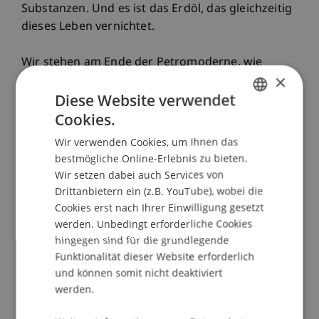
Substanzen. Und es ist das Erdöl, das gleichzeitig
dieses Leben vernichtet.
Wir stehen am Ende der Petromoderne, wie
×
Alexander Klose und Benjamin Steininger unser
Diese Website verwendet
Zeitalter genannt haben, die Ära, die mit der
ersten kommerziellen Erschliessung der
Cookies.
GERMAN
Ölquellen in Pennsylvanien, in Rumänien und in
Wir verwenden Cookies, um Ihnen das
ENGLISH
Aserbaidschan begann. Wir müssen von dieser
bestmögliche Online-Erlebnis zu bieten.
Epoche und damit auch von ihren Segnungen
Wir setzen dabei auch Services von
Abschied nehmen. Das wird nur gelingen, wenn
Drittanbietern ein (z.B. YouTube), wobei die
wir seine Kultur und damit seine Ethik in den Blick
Cookies erst nach Ihrer Einwilligung gesetzt
nehmen. Bis heute ist das nur in Ansätzen
werden. Unbedingt erforderliche Cookies
hingegen sind für die grundlegende
geschehen. Obwohl unsere Zivilisation ganz auf
Funktionalität dieser Website erforderlich
diesem Stoff beruht, wissen wir fast nichts über
und können somit nicht deaktiviert
seine Bilder und Narrative.
werden.
"Das Petrol sträubt sich gegen die fünf Akte",