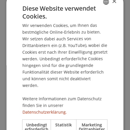
×
Kontakt
Diese Website verwendet
Cookies.
GERMAN
Wir verwenden Cookies, um Ihnen das
School/Professur:
ENGLISH
bestmögliche Online-Erlebnis zu bieten.
Institutsübergreifende Studienangebote
Wir setzen dabei auch Services von
Drittanbietern ein (z.B. YouTube), wobei die
Erstmals gehen die Campus Gespräche in die
Cookies erst nach Ihrer Einwilligung gesetzt
Gemeinden hinaus. In vier Kulturhäusern
werden. Unbedingt erforderliche Cookies
Liechtensteins wird dafür am Thema "upcycling"
hingegen sind für die grundlegende
gearbeitet. Ziel ist die Wahrnehmung der
Funktionalität dieser Website erforderlich
Bedeutung und des Potentials der geerbten
und können somit nicht deaktiviert
Bausubstanz in Liechtenstein. Wir wollen eine
werden.
Sensibilität für die Gründe und Vorteile des
Weitere Informationen zum Datenschutz
Weiterbauens wecken und ein architektonisches
finden Sie in unserer
Upcycling als aktive Baukultur ermöglichen und
Datenschutzerklärung.
fordern: ein bewusstes Umdenken,
Wiederverwenden, Verbinden und Aufwerten von
Unbedingt
Statistik
Marketing
Bestehendem, um Neues zu schaffen.
erforderlich
Drittanbieter