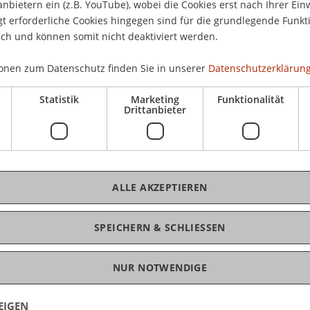
anbietern ein (z.B. YouTube), wobei die Cookies erst nach Ihrer Ein
Küe
 erforderliche Cookies hingegen sind für die grundlegende Funkti
Cam
in die Gemeinden hinaus. In vier Kulturhäusern
ich und können somit nicht deaktiviert werden.
202
pcycling" gearbeitet. Ziel ist die Wahrnehmung
Aus
geerbten Bausubstanz in Liechtenstein. Wir wollen
onen zum Datenschutz finden Sie in unserer
Datenschutzerklärung
orteile des Weiterbauens wecken und ein
Statistik
Marketing
Funktionalität
 Baukultur ermöglichen und fordern: ein
Drittanbieter
n, Verbinden und Aufwerten von Bestehendem,
K
en Akteur:iinen geführt - mit Maria Kaiser-Eberle,
Kir
ALLE AKZEPTIEREN
 und Roman Banzer.
SPEICHERN & SCHLIESSEN
NUR NOTWENDIGE
EIGEN