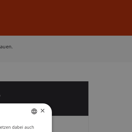
Anmelden
DE
EN
bauen.
5
i
×
setzen dabei auch
GERMAN
Zeit und Ort