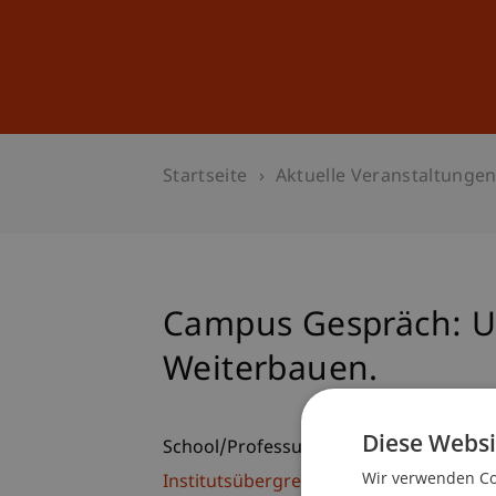
Studium
Weiterbildung
Startseite
Aktuelle Veranstaltunge
Campus Gespräch: Up
Weiterbauen.
Diese Websi
School/Professur:
Wir verwenden Coo
Institutsübergreifende Studienangebot