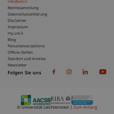
info@uni.li
Fußzeile Rechtliche Hinweise
Rechtssammlung
Datenschutzerklärung
Disclaimer
Impressum
Fußzeile Subdomain-Verzeichnis
my.uni.li
Blog
Personenverzeichnis
Offene Stellen
Standort und Anreise
Newsletter
Folgen Sie uns
© Universität Liechtenstein
Zum Anfang