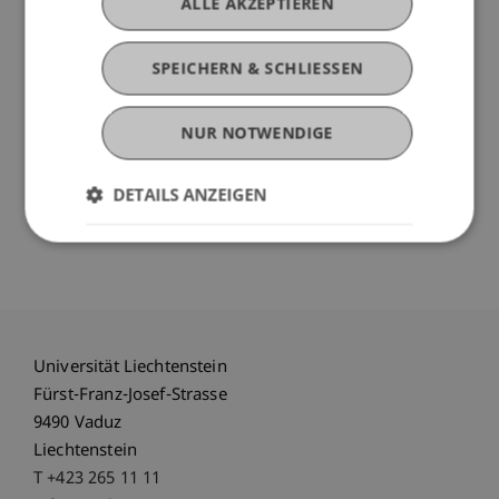
Executive-Masterstudiengänge.
ALLE AKZEPTIEREN
Darüber hinaus werden wir Ihnen auch den
SPEICHERN & SCHLIESSEN
ebenfalls 2022 startenden Zertifikatsstudiengang
Digital Legal Officer
vorstellen.
NUR NOTWENDIGE
Bei Interesse bitten wir Sie aus organisatorischen
DETAILS ANZEIGEN
Gründen höflich um Anmeldung. An der
Veranstaltung gilt die 3G-Regel.
Universität Liechtenstein
Fürst-Franz-Josef-Strasse
9490 Vaduz
Liechtenstein
T +423 265 11 11