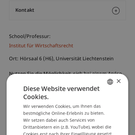
Kontakt
School/Professur:
Institut für Wirtschaftsrecht
Ort: Hörsaal 6 (H6), Universität Liechtenstein
Nutzen Sie die Möglichkeit, sich bei einem Apéro
×
über die seit Jahren erfolgreichen und im
Diese Website verwendet
September 2022 erneut startenden Executive-
Cookies.
Masterstudiengänge (LL.M.)
GERMAN
Wir verwenden Cookies, um Ihnen das
ENGLISH
- im
Bank- und Finanzmarktrecht
bei PD Dr.
bestmögliche Online-Erlebnis zu bieten.
Dimitrios Linardatos,
Wir setzen dabei auch Services von
- im
Gesellschafts-, Stiftungs- und Trustrecht
Drittanbietern ein (z.B. YouTube), wobei die
Cookies erst nach Ihrer Einwilligung gesetzt
bei